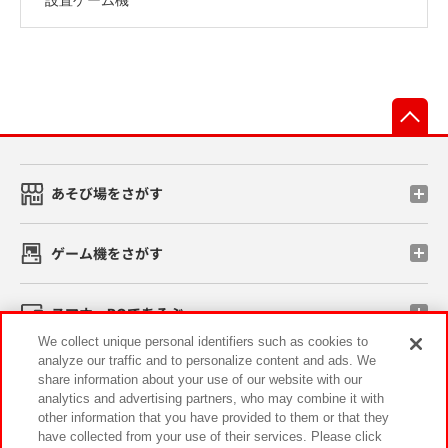
先
あそび場をさがす
ゲーム機をさがす
スマホ・PCであそぶ
We collect unique personal identifiers such as cookies to
analyze our traffic and to personalize content and ads. We
イベント・キャンペーン
share information about your use of our website with our
analytics and advertising partners, who may combine it with
other information that you have provided to them or that they
have collected from your use of their services. Please click