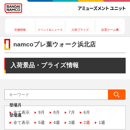
店舗情報
イベント&ニュース
入荷プライズ
設置ゲーム機
namcoプレ葉ウォーク浜北店
入荷景品・プライズ情報
登場月
全て表示
9月
8月
7月
6月
登場週
全て表示
5週
4週
3週
2週
1週