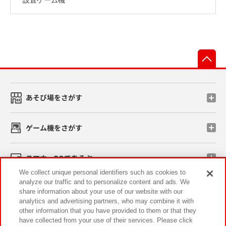
先
あそび場をさがす
ゲーム機をさがす
スマホ・PCであそぶ
We collect unique personal identifiers such as cookies to
analyze our traffic and to personalize content and ads. We
イベント・キャンペーン
share information about your use of our website with our
analytics and advertising partners, who may combine it with
other information that you have provided to them or that they
have collected from your use of their services. Please click