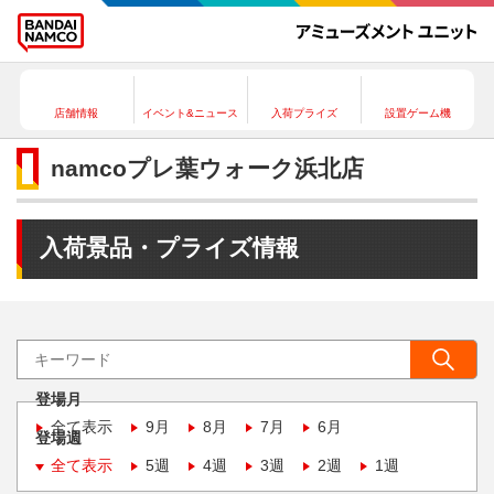
店舗情報
イベント&ニュース
入荷プライズ
設置ゲーム機
namcoプレ葉ウォーク浜北店
入荷景品・プライズ情報
登場月
全て表示
9月
8月
7月
6月
登場週
全て表示
5週
4週
3週
2週
1週