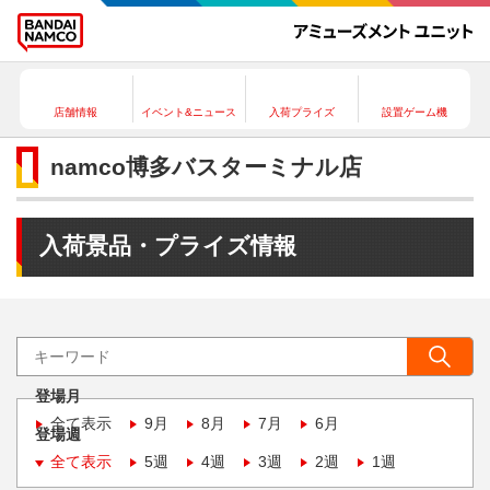
店舗情報
イベント&ニュース
入荷プライズ
設置ゲーム機
namco博多バスターミナル店
入荷景品・プライズ情報
登場月
全て表示
9月
8月
7月
6月
登場週
全て表示
5週
4週
3週
2週
1週