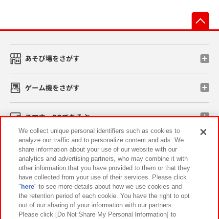
先
あそび場をさがす
ゲーム機をさがす
スマホ・PCであそぶ
We collect unique personal identifiers such as cookies to
analyze our traffic and to personalize content and ads. We
イベント・キャンペーン
share information about your use of our website with our
analytics and advertising partners, who may combine it with
other information that you have provided to them or that they
have collected from your use of their services. Please click
"
here
" to see more details about how we use cookies and
関連会社
サステナビリティ
サイトポリシー
the retention period of each cookie. You have the right to opt
out of our sharing of your information with our partners.
プライバシーポリシー
ウェブアクセシビリティ方針と検証結果
Please click [Do Not Share My Personal Information] to