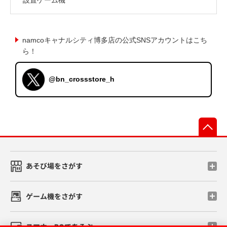
namcoキャナルシティ博多店の公式SNSアカウントはこち
ら！
@bn_crossstore_h
先
あそび場をさがす
ゲーム機をさがす
スマホ・PCであそぶ