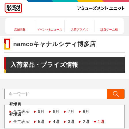
店舗情報
イベント&ニュース
入荷プライズ
設置ゲーム機
namcoキャナルシティ博多店
入荷景品・プライズ情報
登場月
全て表示
9月
8月
7月
6月
登場週
全て表示
5週
4週
3週
2週
1週