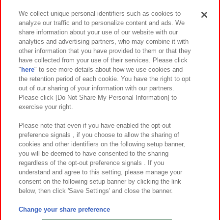
We collect unique personal identifiers such as cookies to
analyze our traffic and to personalize content and ads. We
イベント・キャンペーン
share information about your use of our website with our
analytics and advertising partners, who may combine it with
other information that you have provided to them or that they
have collected from your use of their services. Please click
"
here
" to see more details about how we use cookies and
関連会社
サステナビリティ
サイトポリシー
the retention period of each cookie. You have the right to opt
out of our sharing of your information with our partners.
プライバシーポリシー
ウェブアクセシビリティ方針と検証結果
Please click [Do Not Share My Personal Information] to
exercise your right.
お取引先さまとともに
食品のご提供について
カスタマーハラスメント対応方針
よくあるご質問・お問い合わせ
Please note that even if you have enabled the opt-out
preference signals , if you choose to allow the sharing of
cookies and other identifiers on the following setup banner,
you will be deemed to have consented to the sharing
regardless of the opt-out preference signals . If you
understand and agree to this setting, please manage your
consent on the following setup banner by clicking the link
below, then click 'Save Settings' and close the banner.
©Bandai Namco Amusement Inc.
©Bandai Namco Amusement Lab Inc.
Change your share preference
©Bandai Namco Experience Inc.