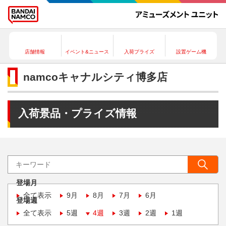
店舗情報
イベント&ニュース
入荷プライズ
設置ゲーム機
namcoキャナルシティ博多店
入荷景品・プライズ情報
登場月
全て表示
9月
8月
7月
6月
登場週
全て表示
5週
4週
3週
2週
1週