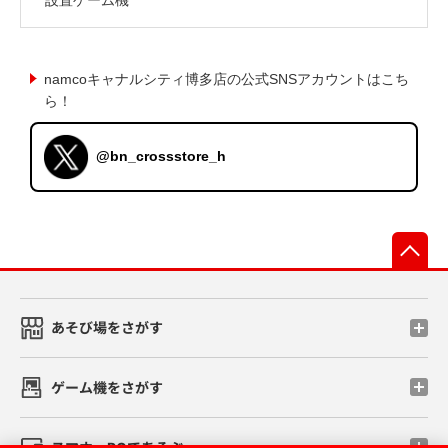
namcoキャナルシティ博多店の公式SNSアカウントはこち
ら！
@bn_crossstore_h
先
あそび場をさがす
ゲーム機をさがす
スマホ・PCであそぶ