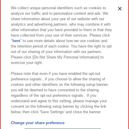
We collect unique personal identifiers such as cookies to
analyze our traffic and to personalize content and ads. We
イベント・キャンペーン
share information about your use of our website with our
analytics and advertising partners, who may combine it with
other information that you have provided to them or that they
have collected from your use of their services. Please click
"
here
" to see more details about how we use cookies and
関連会社
サステナビリティ
サイトポリシー
the retention period of each cookie. You have the right to opt
out of our sharing of your information with our partners.
プライバシーポリシー
ウェブアクセシビリティ方針と検証結果
Please click [Do Not Share My Personal Information] to
exercise your right.
お取引先さまとともに
食品のご提供について
カスタマーハラスメント対応方針
よくあるご質問・お問い合わせ
Please note that even if you have enabled the opt-out
preference signals , if you choose to allow the sharing of
cookies and other identifiers on the following setup banner,
you will be deemed to have consented to the sharing
regardless of the opt-out preference signals . If you
understand and agree to this setting, please manage your
consent on the following setup banner by clicking the link
below, then click 'Save Settings' and close the banner.
©Bandai Namco Amusement Inc.
©Bandai Namco Amusement Lab Inc.
Change your share preference
©Bandai Namco Experience Inc.