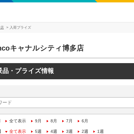
多店
入荷プライズ
mcoキャナルシティ博多店
景品・プライズ情報
月
全て表示
9月
8月
7月
6月
週
全て表示
5週
4週
3週
2週
1週