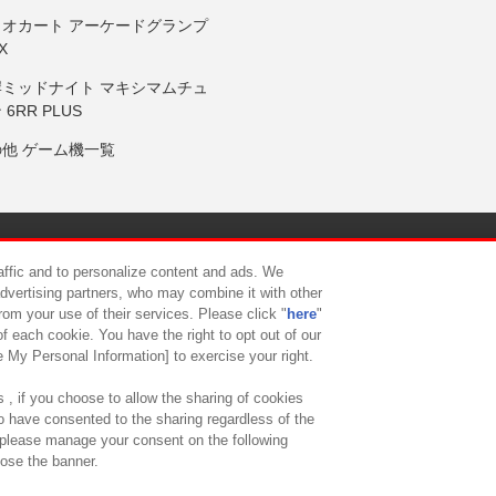
リオカート アーケードグランプ
X
岸ミッドナイト マキシマムチュ
 6RR PLUS
の他 ゲーム機一覧
サイトポリシー
プライバシーポリシー
ウェブアクセシビリティ方
raffic and to personalize content and ads. We
advertising partners, who may combine it with other
rom your use of their services. Please click "
here
"
供について
カスタマーハラスメント対応方針
よくあるご質問・
f each cookie. You have the right to opt out of our
e My Personal Information] to exercise your right.
 , if you choose to allow the sharing of cookies
to have consented to the sharing regardless of the
, please manage your consent on the following
lose the banner.
ndai Namco Amusement Lab Inc.
©Bandai Namco Experience Inc.
©HANAY