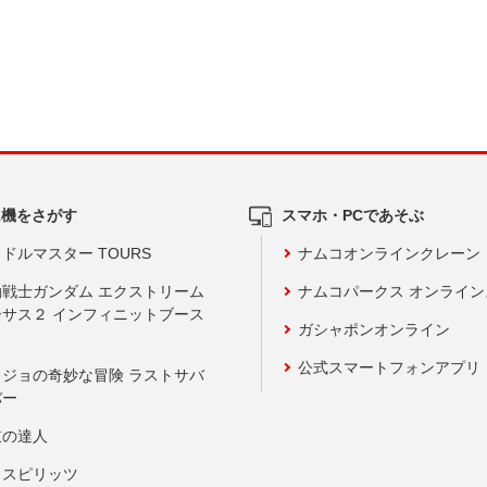
ム機をさがす
スマホ・PCであそぶ
ドルマスター TOURS
ナムコオンラインクレーン
動戦士ガンダム エクストリーム
ナムコパークス オンライ
ーサス２ インフィニットブース
ガシャポンオンライン
公式スマートフォンアプリ
ョジョの奇妙な冒険 ラストサバ
バー
鼓の達人
りスピリッツ