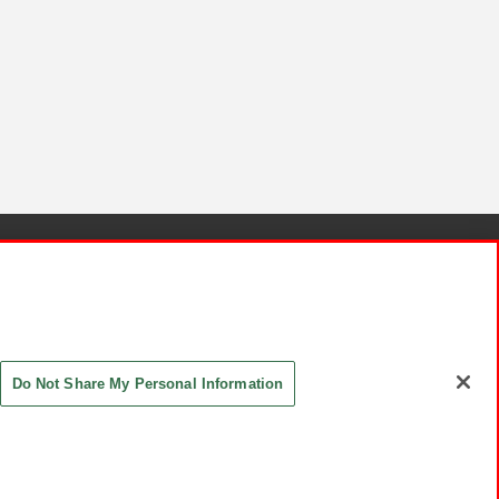
針と検証結果
お取引先さまとともに
お問い合わせ
Do Not Share My Personal Information
ASHIKI Co., Ltd. All Rights Reserved.