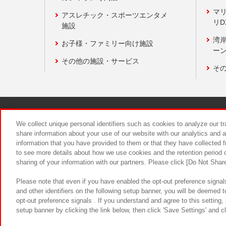
マ
アスレチック・スポーツエンタメ
リD
施設
湾
お子様・ファミリー向け施設
ーン
その他の施設・サービス
そ
関連会社
サステナビリティ
We collect unique personal identifiers such as cookies to analyze our t
share information about your use of our website with our analytics and 
information that you have provided to them or that they have collected f
食品のご提
to see more details about how we use cookies and the retention period o
sharing of your information with our partners. Please click [Do Not Shar
Please note that even if you have enabled the opt-out preference signals
and other identifiers on the following setup banner, you will be deemed 
opt-out preference signals . If you understand and agree to this setting
setup banner by clicking the link below, then click 'Save Settings' and c
©Bandai Namco Amusement Inc.
©Ba