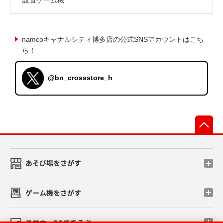
namcoキャナルシティ博多店の公式SNSアカウントはこち
ら！
@bn_crossstore_h
先
あそび場をさがす
ゲーム機をさがす
スマホ・PCであそぶ