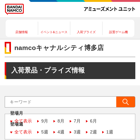
店舗情報
イベント&ニュース
入荷プライズ
設置ゲーム機
namcoキャナルシティ博多店
入荷景品・プライズ情報
登場月
全て表示
9月
8月
7月
6月
登場週
全て表示
5週
4週
3週
2週
1週