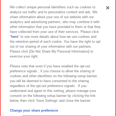
We collect unique personal identifiers such as cookies to
analyze our traffic and to personalize content and ads. We
イベント・キャンペーン
share information about your use of our website with our
analytics and advertising partners, who may combine it with
other information that you have provided to them or that they
have collected from your use of their services. Please click
"
here
" to see more details about how we use cookies and
関連会社
サステナビリティ
サイトポリシー
the retention period of each cookie. You have the right to opt
out of our sharing of your information with our partners.
プライバシーポリシー
ウェブアクセシビリティ方針と検証結果
Please click [Do Not Share My Personal Information] to
exercise your right.
お取引先さまとともに
食品のご提供について
カスタマーハラスメント対応方針
よくあるご質問・お問い合わせ
Please note that even if you have enabled the opt-out
preference signals , if you choose to allow the sharing of
cookies and other identifiers on the following setup banner,
you will be deemed to have consented to the sharing
regardless of the opt-out preference signals . If you
understand and agree to this setting, please manage your
consent on the following setup banner by clicking the link
below, then click 'Save Settings' and close the banner.
©Bandai Namco Amusement Inc.
©Bandai Namco Amusement Lab Inc.
Change your share preference
©Bandai Namco Experience Inc.