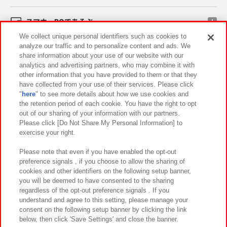
スマホ・PCであそぶ
We collect unique personal identifiers such as cookies to
analyze our traffic and to personalize content and ads. We
イベント・キャンペーン
share information about your use of our website with our
analytics and advertising partners, who may combine it with
other information that you have provided to them or that they
have collected from your use of their services. Please click
"
here
" to see more details about how we use cookies and
関連会社
サステナビリティ
サイトポリシー
the retention period of each cookie. You have the right to opt
out of our sharing of your information with our partners.
プライバシーポリシー
ウェブアクセシビリティ方針と検証結果
Please click [Do Not Share My Personal Information] to
exercise your right.
お取引先さまとともに
食品のご提供について
カスタマーハラスメント対応方針
よくあるご質問・お問い合わせ
Please note that even if you have enabled the opt-out
preference signals , if you choose to allow the sharing of
cookies and other identifiers on the following setup banner,
you will be deemed to have consented to the sharing
regardless of the opt-out preference signals . If you
understand and agree to this setting, please manage your
consent on the following setup banner by clicking the link
below, then click 'Save Settings' and close the banner.
©Bandai Namco Amusement Inc.