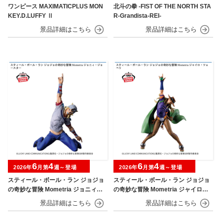
ワンピース MAXIMATICPLUS MON
北斗の拳 -FIST OF THE NORTH STA
KEY.D.LUFFY Ⅱ
R-Grandista-REI-
6
4
6
4
2026年
月第
週～登場
2026年
月第
週～登場
スティール・ボール・ラン ジョジョ
スティール・ボール・ラン ジョジョ
の奇妙な冒険 Mometria ジョニィ・
の奇妙な冒険 Mometria ジャイロ・
ジョースター
ツェペリ