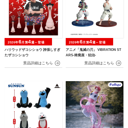
6
4
6
4
2026年
月第
週～登場
2026年
月第
週～登場
ハリウッドザコシショウ 誇張しすぎ
アニメ「鬼滅の刃」 VIBRATION ST
たザコシショウ
ARS-猗窩座・狛治-