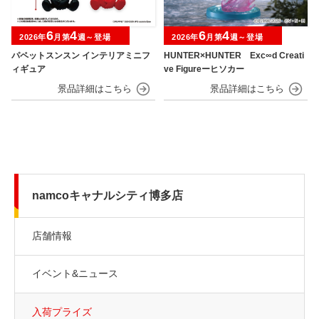
6
4
6
4
2026年
月第
週～登場
2026年
月第
週～登場
パペットスンスン インテリアミニフ
HUNTER×HUNTER Exc∞d Creati
ィギュア
ve Figureーヒソカー
namcoキャナルシティ博多店
店舗情報
イベント&ニュース
入荷プライズ