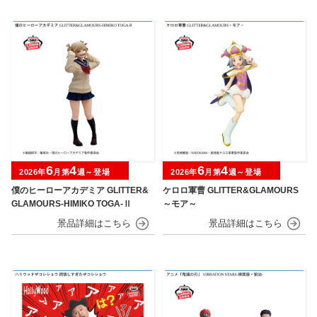
6
4
6
4
2026年
月第
週～登場
2026年
月第
週～登場
僕のヒーローアカデミア GLITTER&
ケロロ軍曹 GLITTER&GLAMOURS
GLAMOURS-HIMIKO TOGA-Ⅱ
～モア～