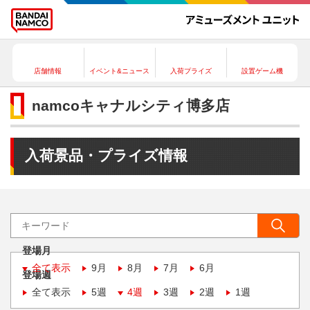
店舗情報
イベント&ニュース
入荷プライズ
設置ゲーム機
namcoキャナルシティ博多店
入荷景品・プライズ情報
登場月
全て表示
9月
8月
7月
6月
登場週
全て表示
5週
4週
3週
2週
1週