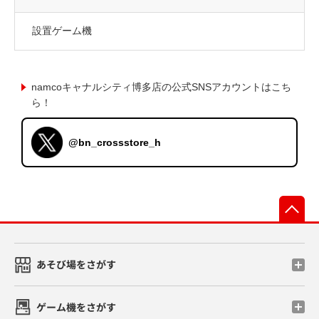
設置ゲーム機
namcoキャナルシティ博多店の公式SNSアカウントはこち
ら！
@bn_crossstore_h
先
あそび場をさがす
ゲーム機をさがす