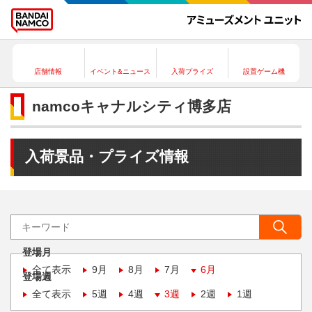
店舗情報
イベント&ニュース
入荷プライズ
設置ゲーム機
namcoキャナルシティ博多店
入荷景品・プライズ情報
登場月
全て表示
9月
8月
7月
6月
登場週
全て表示
5週
4週
3週
2週
1週