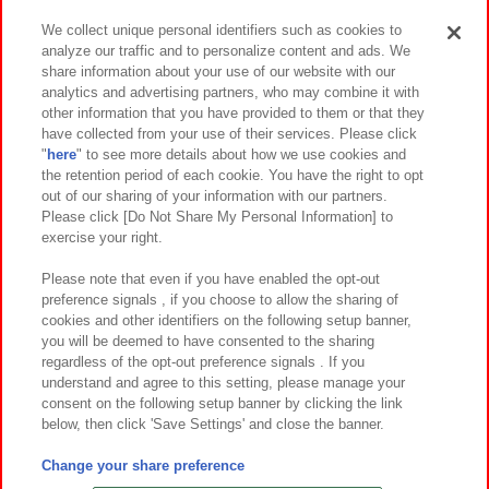
We collect unique personal identifiers such as cookies to
analyze our traffic and to personalize content and ads. We
イベント・キャンペーン
share information about your use of our website with our
analytics and advertising partners, who may combine it with
other information that you have provided to them or that they
have collected from your use of their services. Please click
"
here
" to see more details about how we use cookies and
関連会社
サステナビリティ
サイトポリシー
the retention period of each cookie. You have the right to opt
out of our sharing of your information with our partners.
プライバシーポリシー
ウェブアクセシビリティ方針と検証結果
Please click [Do Not Share My Personal Information] to
exercise your right.
お取引先さまとともに
食品のご提供について
カスタマーハラスメント対応方針
よくあるご質問・お問い合わせ
Please note that even if you have enabled the opt-out
preference signals , if you choose to allow the sharing of
cookies and other identifiers on the following setup banner,
you will be deemed to have consented to the sharing
regardless of the opt-out preference signals . If you
understand and agree to this setting, please manage your
consent on the following setup banner by clicking the link
below, then click 'Save Settings' and close the banner.
©Bandai Namco Amusement Inc.
©Bandai Namco Amusement Lab Inc.
Change your share preference
©Bandai Namco Experience Inc.