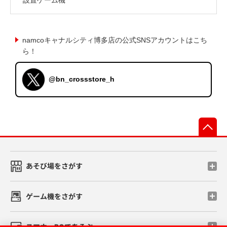
namcoキャナルシティ博多店の公式SNSアカウントはこち
ら！
@bn_crossstore_h
先
あそび場をさがす
ゲーム機をさがす
スマホ・PCであそぶ