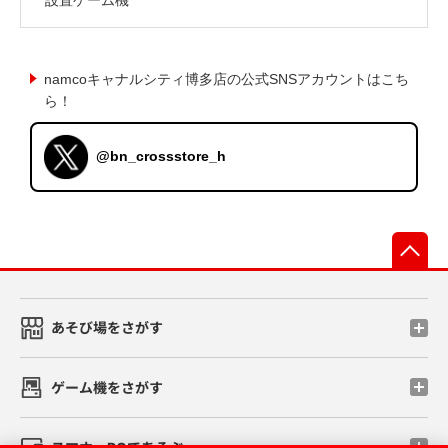
namcoキャナルシティ博多店の公式SNSアカウントはこち
ら！
@bn_crossstore_h
先
あそび場をさがす
ゲーム機をさがす
スマホ・PCであそぶ