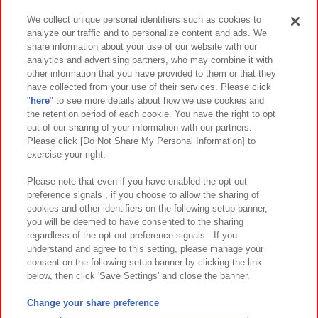
We collect unique personal identifiers such as cookies to
analyze our traffic and to personalize content and ads. We
イベント・キャンペーン
share information about your use of our website with our
analytics and advertising partners, who may combine it with
other information that you have provided to them or that they
have collected from your use of their services. Please click
"
here
" to see more details about how we use cookies and
関連会社
サステナビリティ
サイトポリシー
the retention period of each cookie. You have the right to opt
out of our sharing of your information with our partners.
プライバシーポリシー
ウェブアクセシビリティ方針と検証結果
Please click [Do Not Share My Personal Information] to
exercise your right.
お取引先さまとともに
食品のご提供について
カスタマーハラスメント対応方針
よくあるご質問・お問い合わせ
Please note that even if you have enabled the opt-out
preference signals , if you choose to allow the sharing of
cookies and other identifiers on the following setup banner,
you will be deemed to have consented to the sharing
regardless of the opt-out preference signals . If you
understand and agree to this setting, please manage your
consent on the following setup banner by clicking the link
below, then click 'Save Settings' and close the banner.
©Bandai Namco Amusement Inc.
©Bandai Namco Amusement Lab Inc.
Change your share preference
©Bandai Namco Experience Inc.