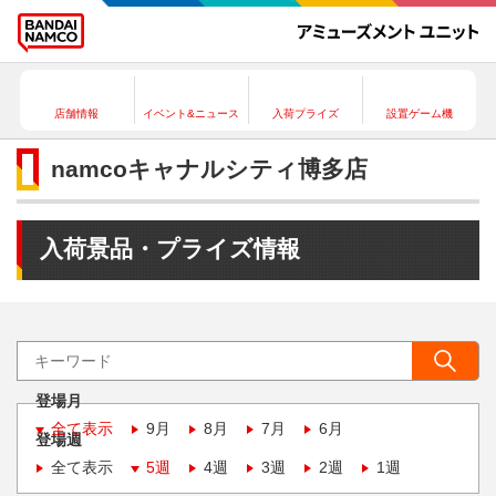
店舗情報
イベント&ニュース
入荷プライズ
設置ゲーム機
namcoキャナルシティ博多店
入荷景品・プライズ情報
登場月
全て表示
9月
8月
7月
6月
登場週
全て表示
5週
4週
3週
2週
1週