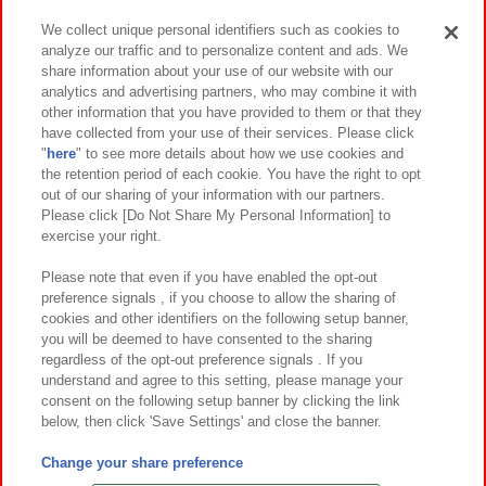
We collect unique personal identifiers such as cookies to
analyze our traffic and to personalize content and ads. We
イベント・キャンペーン
share information about your use of our website with our
analytics and advertising partners, who may combine it with
other information that you have provided to them or that they
have collected from your use of their services. Please click
"
here
" to see more details about how we use cookies and
関連会社
サステナビリティ
サイトポリシー
the retention period of each cookie. You have the right to opt
out of our sharing of your information with our partners.
プライバシーポリシー
ウェブアクセシビリティ方針と検証結果
Please click [Do Not Share My Personal Information] to
exercise your right.
お取引先さまとともに
食品のご提供について
カスタマーハラスメント対応方針
よくあるご質問・お問い合わせ
Please note that even if you have enabled the opt-out
preference signals , if you choose to allow the sharing of
cookies and other identifiers on the following setup banner,
you will be deemed to have consented to the sharing
regardless of the opt-out preference signals . If you
understand and agree to this setting, please manage your
consent on the following setup banner by clicking the link
below, then click 'Save Settings' and close the banner.
©Bandai Namco Amusement Inc.
©Bandai Namco Amusement Lab Inc.
Change your share preference
©Bandai Namco Experience Inc.