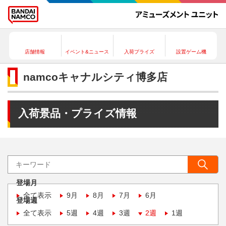
店舗情報
イベント&ニュース
入荷プライズ
設置ゲーム機
namcoキャナルシティ博多店
入荷景品・プライズ情報
登場月
全て表示
9月
8月
7月
6月
登場週
全て表示
5週
4週
3週
2週
1週