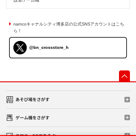
namcoキャナルシティ博多店の公式SNSアカウントはこち
ら！
@bn_crossstore_h
先
あそび場をさがす
ゲーム機をさがす
スマホ・PCであそぶ