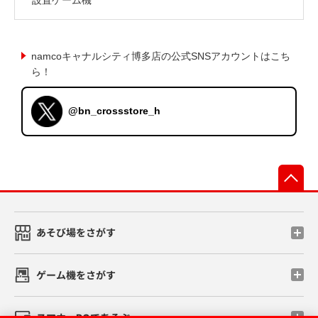
namcoキャナルシティ博多店の公式SNSアカウントはこち
ら！
@bn_crossstore_h
先
あそび場をさがす
ゲーム機をさがす
スマホ・PCであそぶ