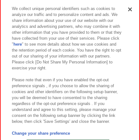
We collect unique personal identifiers such as cookies to
analyze our traffic and to personalize content and ads. We
イベント・キャンペーン
share information about your use of our website with our
analytics and advertising partners, who may combine it with
other information that you have provided to them or that they
have collected from your use of their services. Please click
"
here
" to see more details about how we use cookies and
関連会社
サステナビリティ
サイトポリシー
the retention period of each cookie. You have the right to opt
out of our sharing of your information with our partners.
プライバシーポリシー
ウェブアクセシビリティ方針と検証結果
Please click [Do Not Share My Personal Information] to
exercise your right.
お取引先さまとともに
食品のご提供について
カスタマーハラスメント対応方針
よくあるご質問・お問い合わせ
Please note that even if you have enabled the opt-out
preference signals , if you choose to allow the sharing of
cookies and other identifiers on the following setup banner,
you will be deemed to have consented to the sharing
regardless of the opt-out preference signals . If you
understand and agree to this setting, please manage your
consent on the following setup banner by clicking the link
below, then click 'Save Settings' and close the banner.
©Bandai Namco Amusement Inc.
©Bandai Namco Amusement Lab Inc.
Change your share preference
©Bandai Namco Experience Inc.