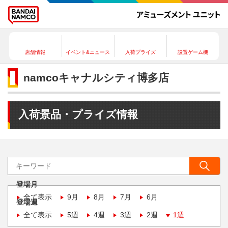
店舗情報
イベント&ニュース
入荷プライズ
設置ゲーム機
namcoキャナルシティ博多店
入荷景品・プライズ情報
登場月
全て表示
9月
8月
7月
6月
登場週
全て表示
5週
4週
3週
2週
1週