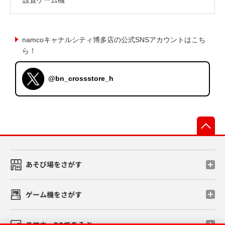
namcoキャナルシティ博多店の公式SNSアカウントはこち
ら！
@bn_crossstore_h
先
あそび場をさがす
ゲーム機をさがす
スマホ・PCであそぶ