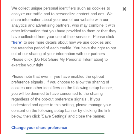
We collect unique personal identifiers such as cookies to
analyze our traffic and to personalize content and ads. We
イベント・キャンペーン
share information about your use of our website with our
analytics and advertising partners, who may combine it with
other information that you have provided to them or that they
have collected from your use of their services. Please click
"
here
" to see more details about how we use cookies and
関連会社
サステナビリティ
サイトポリシー
the retention period of each cookie. You have the right to opt
out of our sharing of your information with our partners.
プライバシーポリシー
ウェブアクセシビリティ方針と検証結果
Please click [Do Not Share My Personal Information] to
exercise your right.
お取引先さまとともに
食品のご提供について
カスタマーハラスメント対応方針
よくあるご質問・お問い合わせ
Please note that even if you have enabled the opt-out
preference signals , if you choose to allow the sharing of
cookies and other identifiers on the following setup banner,
you will be deemed to have consented to the sharing
regardless of the opt-out preference signals . If you
understand and agree to this setting, please manage your
consent on the following setup banner by clicking the link
below, then click 'Save Settings' and close the banner.
©Bandai Namco Amusement Inc.
©Bandai Namco Amusement Lab Inc.
Change your share preference
©Bandai Namco Experience Inc.