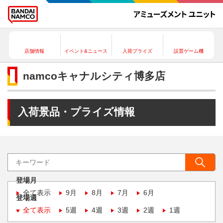
店舗情報
イベント&ニュース
入荷プライズ
設置ゲーム機
namcoキャナルシティ博多店
入荷景品・プライズ情報
登場月
全て表示
9月
8月
7月
6月
登場週
全て表示
5週
4週
3週
2週
1週