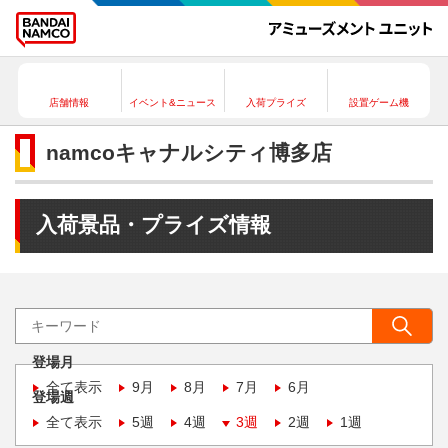
店舗情報
イベント&ニュース
入荷プライズ
設置ゲーム機
namcoキャナルシティ博多店
入荷景品・プライズ情報
登場月
全て表示
9月
8月
7月
6月
登場週
全て表示
5週
4週
3週
2週
1週