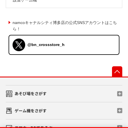
namcoキャナルシティ博多店の公式SNSアカウントはこち
ら！
@bn_crossstore_h
先
あそび場をさがす
ゲーム機をさがす
スマホ・PCであそぶ