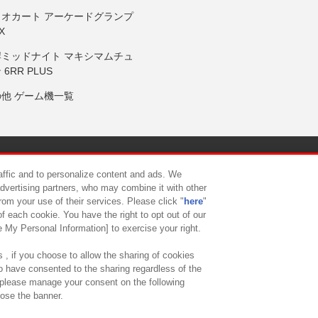
リオカート アーケードグランプ
X
岸ミッドナイト マキシマムチュ
 6RR PLUS
の他 ゲーム機一覧
サイトポリシー
プライバシーポリシー
ウェブアクセシビリティ方
raffic and to personalize content and ads. We
advertising partners, who may combine it with other
rom your use of their services. Please click "
here
"
供について
カスタマーハラスメント対応方針
よくあるご質問・
f each cookie. You have the right to opt out of our
e My Personal Information] to exercise your right.
 , if you choose to allow the sharing of cookies
to have consented to the sharing regardless of the
, please manage your consent on the following
lose the banner.
ndai Namco Amusement Lab Inc.
©Bandai Namco Experience Inc.
©HANAY