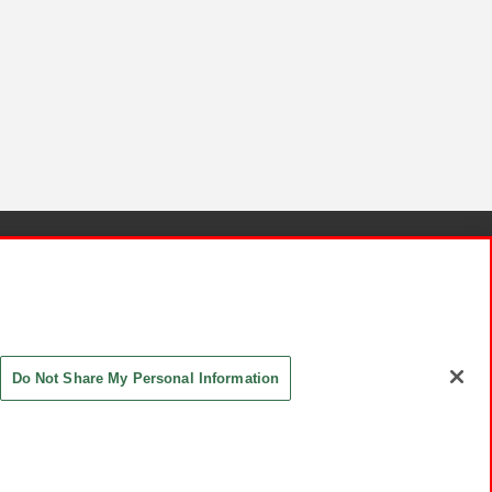
針と検証結果
お取引先さまとともに
お問い合わせ
Do Not Share My Personal Information
ASHIKI Co., Ltd. All Rights Reserved.