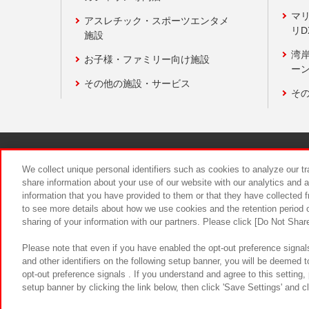
マ
アスレチック・スポーツエンタメ
リD
施設
湾
お子様・ファミリー向け施設
ーン
その他の施設・サービス
そ
関連会社
サステナビリティ
We collect unique personal identifiers such as cookies to analyze our t
share information about your use of our website with our analytics and 
information that you have provided to them or that they have collected f
食品のご提
to see more details about how we use cookies and the retention period o
sharing of your information with our partners. Please click [Do Not Shar
Please note that even if you have enabled the opt-out preference signals
and other identifiers on the following setup banner, you will be deemed 
opt-out preference signals . If you understand and agree to this setting
setup banner by clicking the link below, then click 'Save Settings' and c
©Bandai Namco Amusement Inc.
©Ba