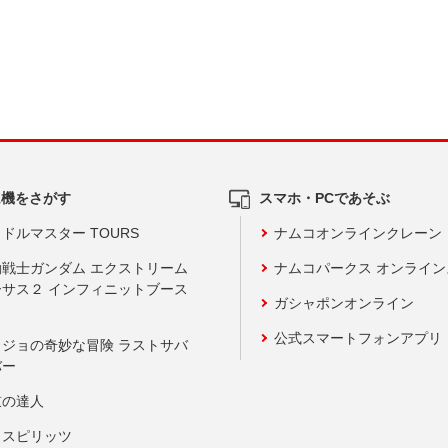
ム機をさがす
スマホ・PCであそぶ
ドルマスター TOURS
ナムコオンラインクレーン
動戦士ガンダム エクストリーム
ナムコパークス オンライ
ーサス２ インフィニットブース
ガシャポンオンライン
公式スマートフォンアプリ
ョジョの奇妙な冒険 ラストサバ
バー
鼓の達人
りスピリッツ