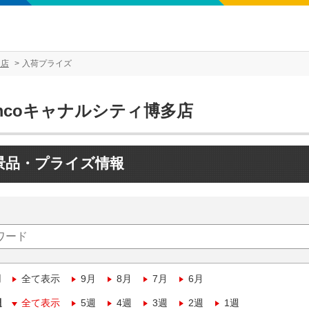
多店
入荷プライズ
mcoキャナルシティ博多店
景品・プライズ情報
月
全て表示
9月
8月
7月
6月
週
全て表示
5週
4週
3週
2週
1週