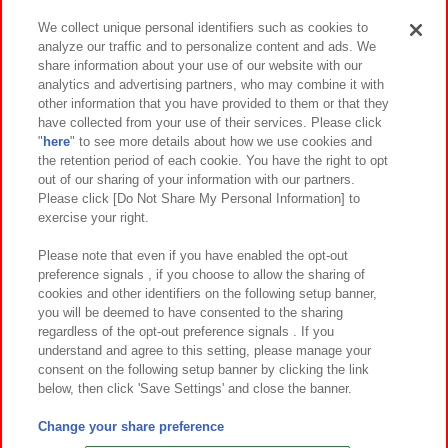
We collect unique personal identifiers such as cookies to
analyze our traffic and to personalize content and ads. We
イベント・キャンペーン
share information about your use of our website with our
analytics and advertising partners, who may combine it with
other information that you have provided to them or that they
have collected from your use of their services. Please click
"
here
" to see more details about how we use cookies and
関連会社
サステナビリティ
サイトポリシー
the retention period of each cookie. You have the right to opt
out of our sharing of your information with our partners.
プライバシーポリシー
ウェブアクセシビリティ方針と検証結果
Please click [Do Not Share My Personal Information] to
exercise your right.
お取引先さまとともに
食品のご提供について
カスタマーハラスメント対応方針
よくあるご質問・お問い合わせ
Please note that even if you have enabled the opt-out
preference signals , if you choose to allow the sharing of
cookies and other identifiers on the following setup banner,
you will be deemed to have consented to the sharing
regardless of the opt-out preference signals . If you
understand and agree to this setting, please manage your
consent on the following setup banner by clicking the link
below, then click 'Save Settings' and close the banner.
©Bandai Namco Amusement Inc.
©Bandai Namco Amusement Lab Inc.
Change your share preference
©Bandai Namco Experience Inc.