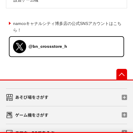
namcoキャナルシティ博多店の公式SNSアカウントはこち
ら！
@bn_crossstore_h
先
あそび場をさがす
ゲーム機をさがす
スマホ・PCであそぶ