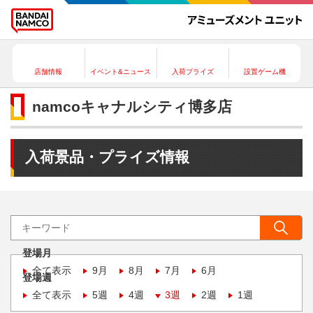
店舗情報
イベント&ニュース
入荷プライズ
設置ゲーム機
namcoキャナルシティ博多店
入荷景品・プライズ情報
登場月
全て表示
9月
8月
7月
6月
登場週
全て表示
5週
4週
3週
2週
1週