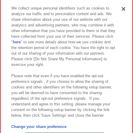
We collect unique personal identifiers such as cookies to
analyze our traffic and to personalize content and ads. We
イベント・キャンペーン
share information about your use of our website with our
analytics and advertising partners, who may combine it with
other information that you have provided to them or that they
have collected from your use of their services. Please click
"
here
" to see more details about how we use cookies and
関連会社
サステナビリティ
サイトポリシー
the retention period of each cookie. You have the right to opt
out of our sharing of your information with our partners.
プライバシーポリシー
ウェブアクセシビリティ方針と検証結果
Please click [Do Not Share My Personal Information] to
exercise your right.
お取引先さまとともに
食品のご提供について
カスタマーハラスメント対応方針
よくあるご質問・お問い合わせ
Please note that even if you have enabled the opt-out
preference signals , if you choose to allow the sharing of
cookies and other identifiers on the following setup banner,
you will be deemed to have consented to the sharing
regardless of the opt-out preference signals . If you
understand and agree to this setting, please manage your
consent on the following setup banner by clicking the link
below, then click 'Save Settings' and close the banner.
©Bandai Namco Amusement Inc.
©Bandai Namco Amusement Lab Inc.
Change your share preference
©Bandai Namco Experience Inc.