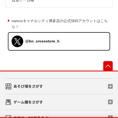
namcoキャナルシティ博多店の公式SNSアカウントはこち
ら！
@bn_crossstore_h
先
あそび場をさがす
ゲーム機をさがす
スマホ・PCであそぶ