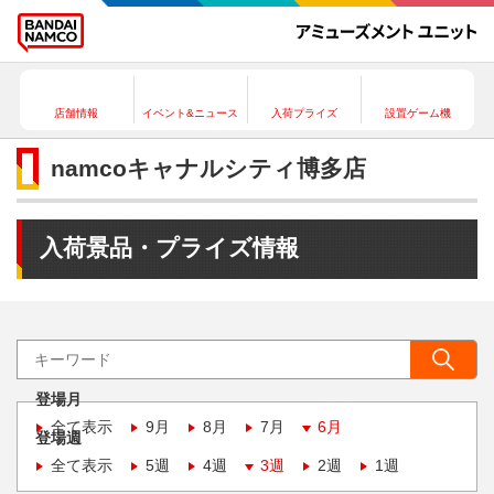
店舗情報
イベント&ニュース
入荷プライズ
設置ゲーム機
namcoキャナルシティ博多店
入荷景品・プライズ情報
登場月
全て表示
9月
8月
7月
6月
登場週
全て表示
5週
4週
3週
2週
1週