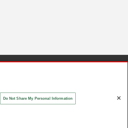
針と検証結果
お取引先さまとともに
お問い合わせ
Do Not Share My Personal Information
ASHIKI Co., Ltd. All Rights Reserved.