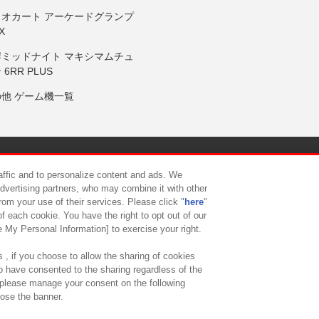
リオカート アーケードグランプ
X
岸ミッドナイト マキシマムチュ
 6RR PLUS
の他 ゲーム機一覧
サイトポリシー
プライバシーポリシー
ウェブアクセシビリティ方
raffic and to personalize content and ads. We
advertising partners, who may combine it with other
rom your use of their services. Please click "
here
"
供について
カスタマーハラスメント対応方針
よくあるご質問・
f each cookie. You have the right to opt out of our
e My Personal Information] to exercise your right.
 , if you choose to allow the sharing of cookies
to have consented to the sharing regardless of the
, please manage your consent on the following
lose the banner.
ndai Namco Amusement Lab Inc.
©Bandai Namco Experience Inc.
©HANAY