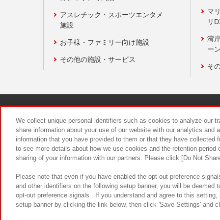
マ
アスレチック・スポーツエンタメ
リD
施設
湾
お子様・ファミリー向け施設
ーン
その他の施設・サービス
そ
関連会社
サステナビリティ
We collect unique personal identifiers such as cookies to analyze our t
share information about your use of our website with our analytics and 
information that you have provided to them or that they have collected f
食品のご提
to see more details about how we use cookies and the retention period o
sharing of your information with our partners. Please click [Do Not Shar
Please note that even if you have enabled the opt-out preference signals
and other identifiers on the following setup banner, you will be deemed 
opt-out preference signals . If you understand and agree to this setting
setup banner by clicking the link below, then click 'Save Settings' and c
©Bandai Namco Amusement Inc.
©Ba