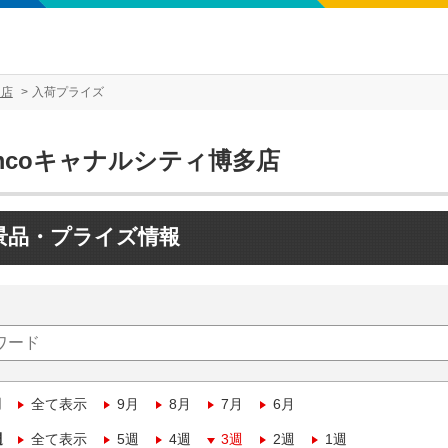
多店
入荷プライズ
mcoキャナルシティ博多店
景品・プライズ情報
月
全て表示
9月
8月
7月
6月
週
全て表示
5週
4週
3週
2週
1週