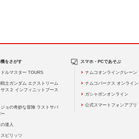
ム機をさがす
スマホ・PCであそぶ
ドルマスター TOURS
ナムコオンラインクレーン
動戦士ガンダム エクストリーム
ナムコパークス オンライ
ーサス２ インフィニットブース
ガシャポンオンライン
公式スマートフォンアプリ
ョジョの奇妙な冒険 ラストサバ
バー
鼓の達人
りスピリッツ