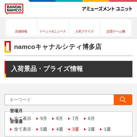
店舗情報
イベント&ニュース
入荷プライズ
設置ゲーム機
namcoキャナルシティ博多店
入荷景品・プライズ情報
登場月
全て表示
9月
8月
7月
6月
登場週
全て表示
5週
4週
3週
2週
1週