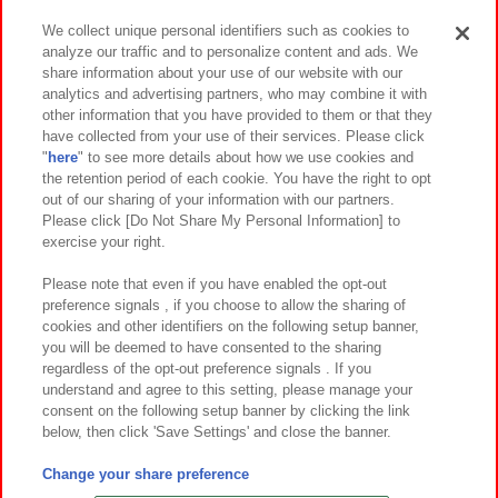
We collect unique personal identifiers such as cookies to
analyze our traffic and to personalize content and ads. We
イベント・キャンペーン
share information about your use of our website with our
analytics and advertising partners, who may combine it with
other information that you have provided to them or that they
have collected from your use of their services. Please click
"
here
" to see more details about how we use cookies and
関連会社
サステナビリティ
サイトポリシー
the retention period of each cookie. You have the right to opt
out of our sharing of your information with our partners.
プライバシーポリシー
ウェブアクセシビリティ方針と検証結果
Please click [Do Not Share My Personal Information] to
exercise your right.
お取引先さまとともに
食品のご提供について
カスタマーハラスメント対応方針
よくあるご質問・お問い合わせ
Please note that even if you have enabled the opt-out
preference signals , if you choose to allow the sharing of
cookies and other identifiers on the following setup banner,
you will be deemed to have consented to the sharing
regardless of the opt-out preference signals . If you
understand and agree to this setting, please manage your
consent on the following setup banner by clicking the link
below, then click 'Save Settings' and close the banner.
©Bandai Namco Amusement Inc.
©Bandai Namco Amusement Lab Inc.
Change your share preference
©Bandai Namco Experience Inc.