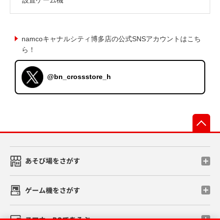
namcoキャナルシティ博多店の公式SNSアカウントはこち
ら！
@bn_crossstore_h
先
あそび場をさがす
ゲーム機をさがす
スマホ・PCであそぶ