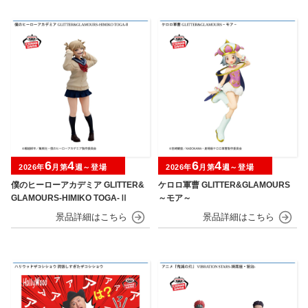
6
4
6
4
2026年
月第
週～登場
2026年
月第
週～登場
僕のヒーローアカデミア GLITTER&
ケロロ軍曹 GLITTER&GLAMOURS
GLAMOURS-HIMIKO TOGA-Ⅱ
～モア～