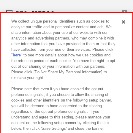
スマホ・PCであそぶ
We collect unique personal identifiers such as cookies to
analyze our traffic and to personalize content and ads. We
イベント・キャンペーン
share information about your use of our website with our
analytics and advertising partners, who may combine it with
other information that you have provided to them or that they
have collected from your use of their services. Please click
"
here
" to see more details about how we use cookies and
関連会社
サステナビリティ
サイトポリシー
the retention period of each cookie. You have the right to opt
out of our sharing of your information with our partners.
プライバシーポリシー
ウェブアクセシビリティ方針と検証結果
Please click [Do Not Share My Personal Information] to
exercise your right.
お取引先さまとともに
食品のご提供について
カスタマーハラスメント対応方針
よくあるご質問・お問い合わせ
Please note that even if you have enabled the opt-out
preference signals , if you choose to allow the sharing of
cookies and other identifiers on the following setup banner,
you will be deemed to have consented to the sharing
regardless of the opt-out preference signals . If you
understand and agree to this setting, please manage your
consent on the following setup banner by clicking the link
below, then click 'Save Settings' and close the banner.
©Bandai Namco Amusement Inc.