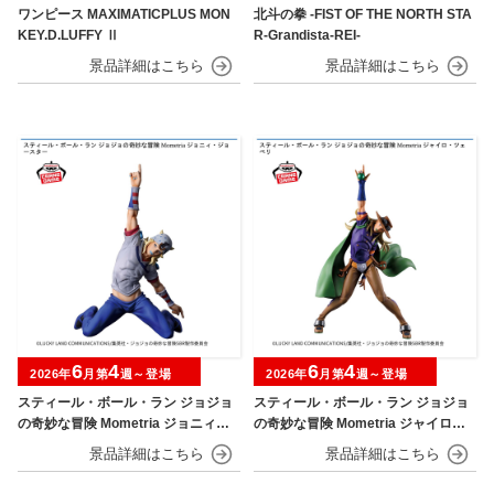
ワンピース MAXIMATICPLUS MON
北斗の拳 -FIST OF THE NORTH STA
KEY.D.LUFFY Ⅱ
R-Grandista-REI-
6
4
6
4
2026年
月第
週～登場
2026年
月第
週～登場
スティール・ボール・ラン ジョジョ
スティール・ボール・ラン ジョジョ
の奇妙な冒険 Mometria ジョニィ・
の奇妙な冒険 Mometria ジャイロ・
ジョースター
ツェペリ