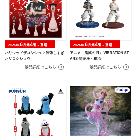
6
4
6
4
2026年
月第
週～登場
2026年
月第
週～登場
ハリウッドザコシショウ 誇張しすぎ
アニメ「鬼滅の刃」 VIBRATION ST
たザコシショウ
ARS-猗窩座・狛治-