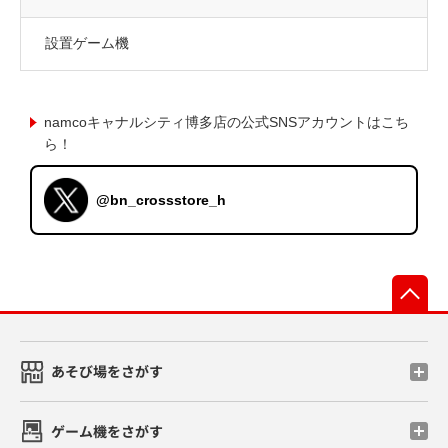
設置ゲーム機
namcoキャナルシティ博多店の公式SNSアカウントはこち
ら！
@bn_crossstore_h
先
あそび場をさがす
ゲーム機をさがす