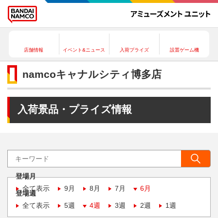
店舗情報
イベント&ニュース
入荷プライズ
設置ゲーム機
namcoキャナルシティ博多店
入荷景品・プライズ情報
登場月
全て表示
9月
8月
7月
6月
登場週
全て表示
5週
4週
3週
2週
1週