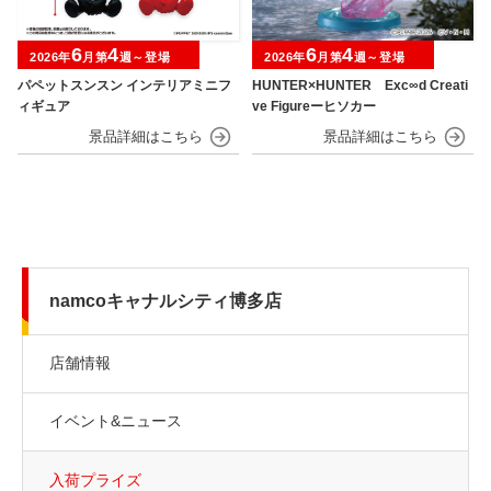
6
4
6
4
2026年
月第
週～登場
2026年
月第
週～登場
パペットスンスン インテリアミニフ
HUNTER×HUNTER Exc∞d Creati
ィギュア
ve Figureーヒソカー
namcoキャナルシティ博多店
店舗情報
イベント&ニュース
入荷プライズ