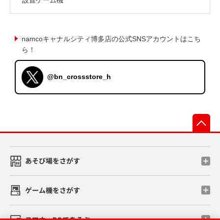
namcoキャナルシティ博多店の公式SNSアカウントはこち
ら！
@bn_crossstore_h
先
あそび場をさがす
ゲーム機をさがす
スマホ・PCであそぶ