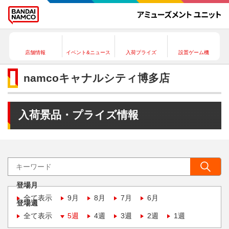
店舗情報
イベント&ニュース
入荷プライズ
設置ゲーム機
namcoキャナルシティ博多店
入荷景品・プライズ情報
登場月
全て表示
9月
8月
7月
6月
登場週
全て表示
5週
4週
3週
2週
1週