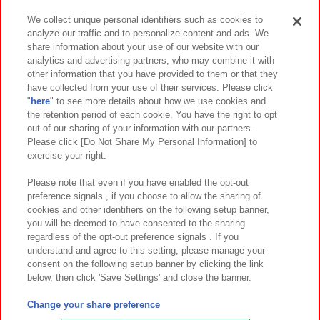
We collect unique personal identifiers such as cookies to
analyze our traffic and to personalize content and ads. We
イベント・キャンペーン
share information about your use of our website with our
analytics and advertising partners, who may combine it with
other information that you have provided to them or that they
have collected from your use of their services. Please click
"
here
" to see more details about how we use cookies and
関連会社
サステナビリティ
サイトポリシー
the retention period of each cookie. You have the right to opt
out of our sharing of your information with our partners.
プライバシーポリシー
ウェブアクセシビリティ方針と検証結果
Please click [Do Not Share My Personal Information] to
exercise your right.
お取引先さまとともに
食品のご提供について
カスタマーハラスメント対応方針
よくあるご質問・お問い合わせ
Please note that even if you have enabled the opt-out
preference signals , if you choose to allow the sharing of
cookies and other identifiers on the following setup banner,
you will be deemed to have consented to the sharing
regardless of the opt-out preference signals . If you
understand and agree to this setting, please manage your
consent on the following setup banner by clicking the link
below, then click 'Save Settings' and close the banner.
©Bandai Namco Amusement Inc.
©Bandai Namco Amusement Lab Inc.
Change your share preference
©Bandai Namco Experience Inc.