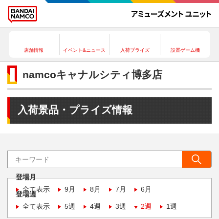
店舗情報
イベント&ニュース
入荷プライズ
設置ゲーム機
namcoキャナルシティ博多店
入荷景品・プライズ情報
登場月
全て表示
9月
8月
7月
6月
登場週
全て表示
5週
4週
3週
2週
1週