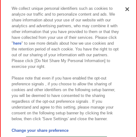
We collect unique personal identifiers such as cookies to
analyze our traffic and to personalize content and ads. We
イベント・キャンペーン
share information about your use of our website with our
analytics and advertising partners, who may combine it with
other information that you have provided to them or that they
have collected from your use of their services. Please click
"
here
" to see more details about how we use cookies and
関連会社
サステナビリティ
サイトポリシー
the retention period of each cookie. You have the right to opt
out of our sharing of your information with our partners.
プライバシーポリシー
ウェブアクセシビリティ方針と検証結果
Please click [Do Not Share My Personal Information] to
exercise your right.
お取引先さまとともに
食品のご提供について
カスタマーハラスメント対応方針
よくあるご質問・お問い合わせ
Please note that even if you have enabled the opt-out
preference signals , if you choose to allow the sharing of
cookies and other identifiers on the following setup banner,
you will be deemed to have consented to the sharing
regardless of the opt-out preference signals . If you
understand and agree to this setting, please manage your
consent on the following setup banner by clicking the link
below, then click 'Save Settings' and close the banner.
©Bandai Namco Amusement Inc.
©Bandai Namco Amusement Lab Inc.
Change your share preference
©Bandai Namco Experience Inc.