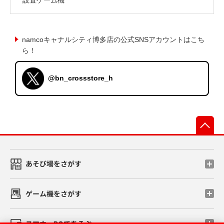
namcoキャナルシティ博多店の公式SNSアカウントはこち
ら！
@bn_crossstore_h
先
あそび場をさがす
ゲーム機をさがす
スマホ・PCであそぶ