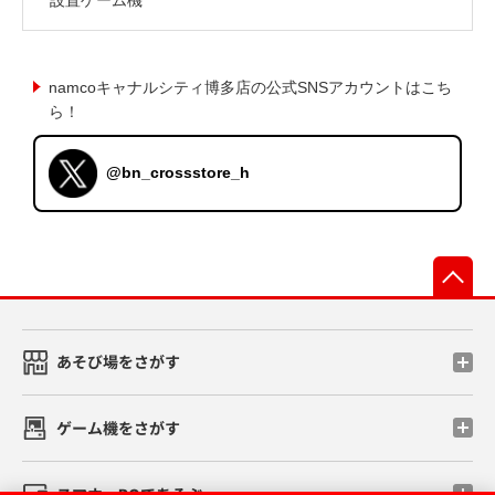
namcoキャナルシティ博多店の公式SNSアカウントはこち
ら！
@bn_crossstore_h
先
あそび場をさがす
ゲーム機をさがす
スマホ・PCであそぶ