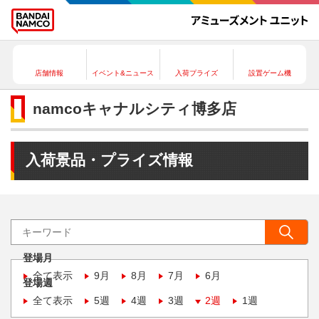
店舗情報
イベント&ニュース
入荷プライズ
設置ゲーム機
namcoキャナルシティ博多店
入荷景品・プライズ情報
登場月
全て表示
9月
8月
7月
6月
登場週
全て表示
5週
4週
3週
2週
1週