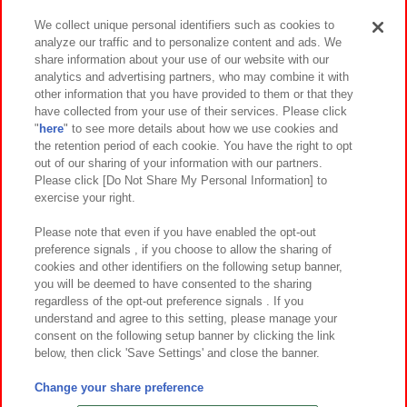
We collect unique personal identifiers such as cookies to
analyze our traffic and to personalize content and ads. We
イベント・キャンペーン
share information about your use of our website with our
analytics and advertising partners, who may combine it with
other information that you have provided to them or that they
have collected from your use of their services. Please click
"
here
" to see more details about how we use cookies and
関連会社
サステナビリティ
サイトポリシー
the retention period of each cookie. You have the right to opt
out of our sharing of your information with our partners.
プライバシーポリシー
ウェブアクセシビリティ方針と検証結果
Please click [Do Not Share My Personal Information] to
exercise your right.
お取引先さまとともに
食品のご提供について
カスタマーハラスメント対応方針
よくあるご質問・お問い合わせ
Please note that even if you have enabled the opt-out
preference signals , if you choose to allow the sharing of
cookies and other identifiers on the following setup banner,
you will be deemed to have consented to the sharing
regardless of the opt-out preference signals . If you
understand and agree to this setting, please manage your
consent on the following setup banner by clicking the link
below, then click 'Save Settings' and close the banner.
©Bandai Namco Amusement Inc.
©Bandai Namco Amusement Lab Inc.
Change your share preference
©Bandai Namco Experience Inc.