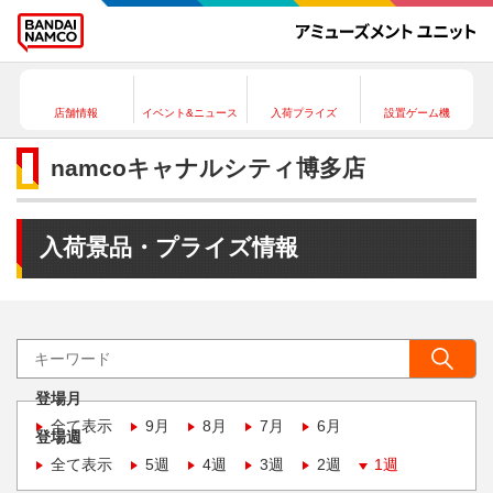
店舗情報
イベント&ニュース
入荷プライズ
設置ゲーム機
namcoキャナルシティ博多店
入荷景品・プライズ情報
登場月
全て表示
9月
8月
7月
6月
登場週
全て表示
5週
4週
3週
2週
1週