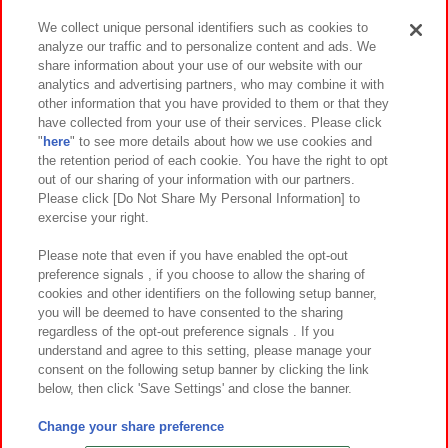
We collect unique personal identifiers such as cookies to
analyze our traffic and to personalize content and ads. We
イベント・キャンペーン
share information about your use of our website with our
analytics and advertising partners, who may combine it with
other information that you have provided to them or that they
have collected from your use of their services. Please click
"
here
" to see more details about how we use cookies and
関連会社
サステナビリティ
サイトポリシー
the retention period of each cookie. You have the right to opt
out of our sharing of your information with our partners.
プライバシーポリシー
ウェブアクセシビリティ方針と検証結果
Please click [Do Not Share My Personal Information] to
exercise your right.
お取引先さまとともに
食品のご提供について
カスタマーハラスメント対応方針
よくあるご質問・お問い合わせ
Please note that even if you have enabled the opt-out
preference signals , if you choose to allow the sharing of
cookies and other identifiers on the following setup banner,
you will be deemed to have consented to the sharing
regardless of the opt-out preference signals . If you
understand and agree to this setting, please manage your
consent on the following setup banner by clicking the link
below, then click 'Save Settings' and close the banner.
©Bandai Namco Amusement Inc.
©Bandai Namco Amusement Lab Inc.
Change your share preference
©Bandai Namco Experience Inc.