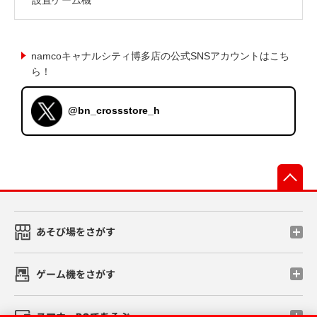
namcoキャナルシティ博多店の公式SNSアカウントはこち
ら！
@bn_crossstore_h
先
あそび場をさがす
ゲーム機をさがす
スマホ・PCであそぶ