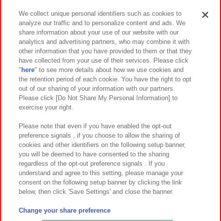
We collect unique personal identifiers such as cookies to
analyze our traffic and to personalize content and ads. We
イベント・キャンペーン
share information about your use of our website with our
analytics and advertising partners, who may combine it with
other information that you have provided to them or that they
have collected from your use of their services. Please click
"
here
" to see more details about how we use cookies and
関連会社
サステナビリティ
サイトポリシー
the retention period of each cookie. You have the right to opt
out of our sharing of your information with our partners.
プライバシーポリシー
ウェブアクセシビリティ方針と検証結果
Please click [Do Not Share My Personal Information] to
exercise your right.
お取引先さまとともに
食品のご提供について
カスタマーハラスメント対応方針
よくあるご質問・お問い合わせ
Please note that even if you have enabled the opt-out
preference signals , if you choose to allow the sharing of
cookies and other identifiers on the following setup banner,
you will be deemed to have consented to the sharing
regardless of the opt-out preference signals . If you
understand and agree to this setting, please manage your
consent on the following setup banner by clicking the link
below, then click 'Save Settings' and close the banner.
©Bandai Namco Amusement Inc.
©Bandai Namco Amusement Lab Inc.
Change your share preference
©Bandai Namco Experience Inc.