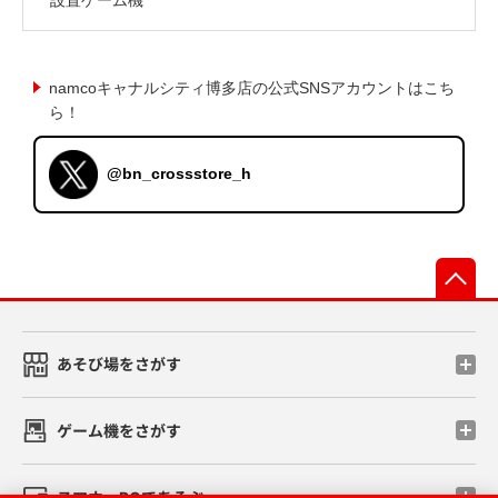
namcoキャナルシティ博多店の公式SNSアカウントはこち
ら！
@bn_crossstore_h
先
あそび場をさがす
ゲーム機をさがす
スマホ・PCであそぶ