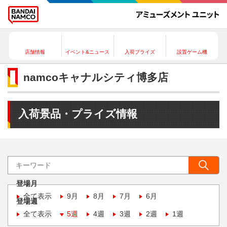
店舗情報
イベント&ニュース
入荷プライズ
設置ゲーム機
namcoキャナルシティ博多店
入荷景品・プライズ情報
登場月
全て表示
9月
8月
7月
6月
登場週
全て表示
5週
4週
3週
2週
1週