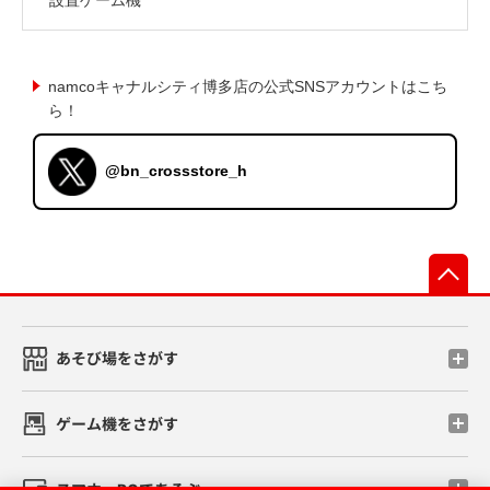
namcoキャナルシティ博多店の公式SNSアカウントはこち
ら！
@bn_crossstore_h
先
あそび場をさがす
ゲーム機をさがす
スマホ・PCであそぶ