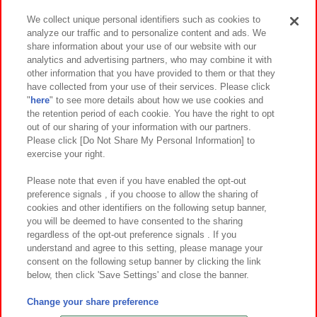
We collect unique personal identifiers such as cookies to
analyze our traffic and to personalize content and ads. We
イベント・キャンペーン
share information about your use of our website with our
analytics and advertising partners, who may combine it with
other information that you have provided to them or that they
have collected from your use of their services. Please click
"
here
" to see more details about how we use cookies and
関連会社
サステナビリティ
サイトポリシー
the retention period of each cookie. You have the right to opt
out of our sharing of your information with our partners.
プライバシーポリシー
ウェブアクセシビリティ方針と検証結果
Please click [Do Not Share My Personal Information] to
exercise your right.
お取引先さまとともに
食品のご提供について
カスタマーハラスメント対応方針
よくあるご質問・お問い合わせ
Please note that even if you have enabled the opt-out
preference signals , if you choose to allow the sharing of
cookies and other identifiers on the following setup banner,
you will be deemed to have consented to the sharing
regardless of the opt-out preference signals . If you
understand and agree to this setting, please manage your
consent on the following setup banner by clicking the link
below, then click 'Save Settings' and close the banner.
©Bandai Namco Amusement Inc.
©Bandai Namco Amusement Lab Inc.
Change your share preference
©Bandai Namco Experience Inc.