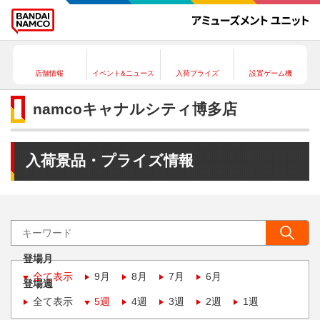
店舗情報
イベント&ニュース
入荷プライズ
設置ゲーム機
namcoキャナルシティ博多店
入荷景品・プライズ情報
登場月
全て表示
9月
8月
7月
6月
登場週
全て表示
5週
4週
3週
2週
1週