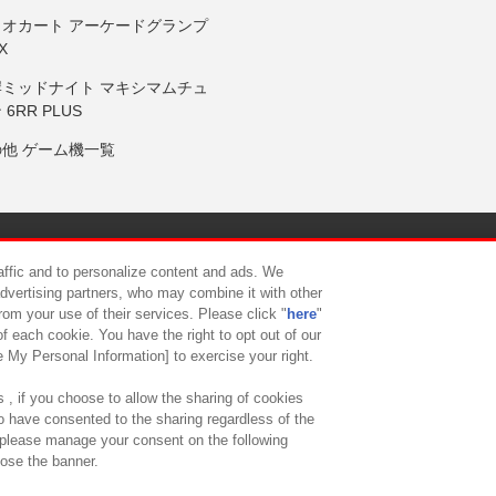
リオカート アーケードグランプ
X
岸ミッドナイト マキシマムチュ
 6RR PLUS
の他 ゲーム機一覧
サイトポリシー
プライバシーポリシー
ウェブアクセシビリティ方
raffic and to personalize content and ads. We
advertising partners, who may combine it with other
rom your use of their services. Please click "
here
"
供について
カスタマーハラスメント対応方針
よくあるご質問・
f each cookie. You have the right to opt out of our
e My Personal Information] to exercise your right.
 , if you choose to allow the sharing of cookies
to have consented to the sharing regardless of the
, please manage your consent on the following
lose the banner.
ndai Namco Amusement Lab Inc.
©Bandai Namco Experience Inc.
©HANAY