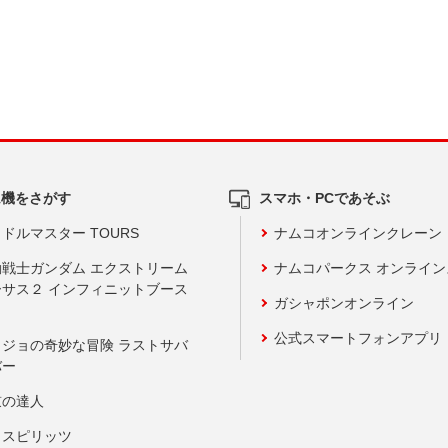
ム機をさがす
スマホ・PCであそぶ
ドルマスター TOURS
ナムコオンラインクレーン
動戦士ガンダム エクストリーム
ナムコパークス オンライ
ーサス２ インフィニットブース
ガシャポンオンライン
公式スマートフォンアプリ
ョジョの奇妙な冒険 ラストサバ
バー
鼓の達人
りスピリッツ