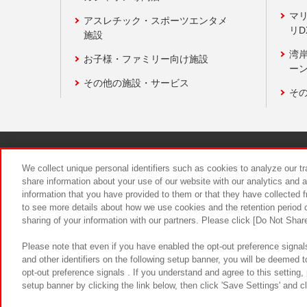
マ
アスレチック・スポーツエンタメ
リD
施設
湾
お子様・ファミリー向け施設
ーン
その他の施設・サービス
そ
関連会社
サステナビリティ
We collect unique personal identifiers such as cookies to analyze our t
share information about your use of our website with our analytics and 
information that you have provided to them or that they have collected f
食品のご提
to see more details about how we use cookies and the retention period o
sharing of your information with our partners. Please click [Do Not Shar
Please note that even if you have enabled the opt-out preference signals
and other identifiers on the following setup banner, you will be deemed 
opt-out preference signals . If you understand and agree to this setting
setup banner by clicking the link below, then click 'Save Settings' and c
©Bandai Namco Amusement Inc.
©Ba