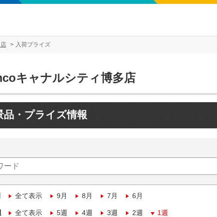
多店
入荷プライズ
mcoキャナルシティ博多店
景品・プライズ情報
月
全て表示
9月
8月
7月
6月
週
全て表示
5週
4週
3週
2週
1週