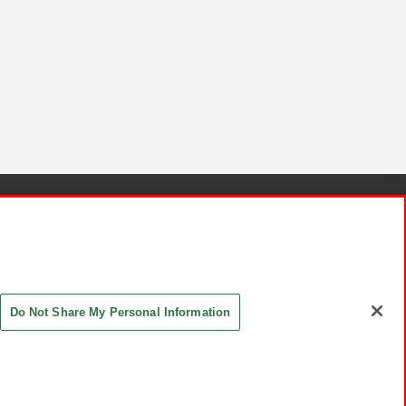
針と検証結果
お取引先さまとともに
お問い合わせ
Do Not Share My Personal Information
ASHIKI Co., Ltd. All Rights Reserved.