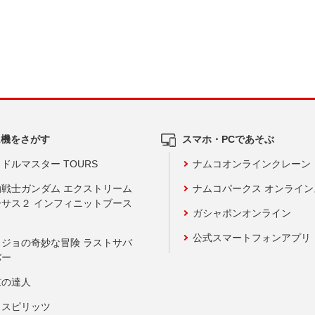
ム機をさがす
スマホ・PCであそぶ
ドルマスター TOURS
ナムコオンラインクレーン
動戦士ガンダム エクストリーム
ナムコパークス オンライ
ーサス２ インフィニットブース
ガシャポンオンライン
公式スマートフォンアプリ
ョジョの奇妙な冒険 ラストサバ
バー
鼓の達人
りスピリッツ