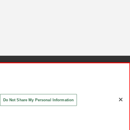
針と検証結果
お取引先さまとともに
お問い合わせ
Do Not Share My Personal Information
ASHIKI Co., Ltd. All Rights Reserved.