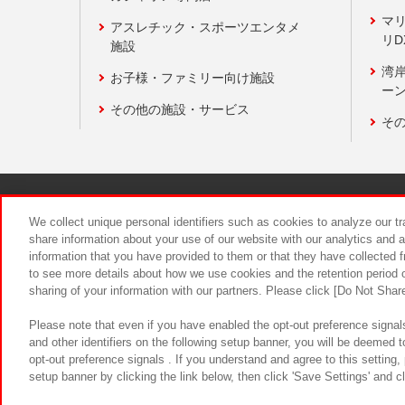
マ
アスレチック・スポーツエンタメ
リD
施設
湾
お子様・ファミリー向け施設
ーン
その他の施設・サービス
そ
関連会社
サステナビリティ
We collect unique personal identifiers such as cookies to analyze our t
share information about your use of our website with our analytics and 
information that you have provided to them or that they have collected f
食品のご提
to see more details about how we use cookies and the retention period o
sharing of your information with our partners. Please click [Do Not Shar
Please note that even if you have enabled the opt-out preference signals
and other identifiers on the following setup banner, you will be deemed 
opt-out preference signals . If you understand and agree to this setting
setup banner by clicking the link below, then click 'Save Settings' and c
©Bandai Namco Amusement Inc.
©Ba