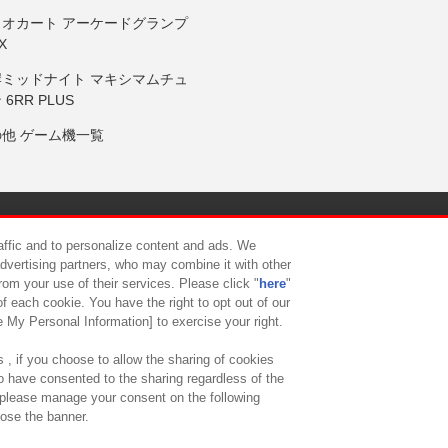
リオカート アーケードグランプ
X
岸ミッドナイト マキシマムチュ
 6RR PLUS
の他 ゲーム機一覧
サイトポリシー
プライバシーポリシー
ウェブアクセシビリティ方
raffic and to personalize content and ads. We
advertising partners, who may combine it with other
rom your use of their services. Please click "
here
"
供について
カスタマーハラスメント対応方針
よくあるご質問・
f each cookie. You have the right to opt out of our
e My Personal Information] to exercise your right.
 , if you choose to allow the sharing of cookies
to have consented to the sharing regardless of the
, please manage your consent on the following
lose the banner.
ndai Namco Amusement Lab Inc.
©Bandai Namco Experience Inc.
©HANAY