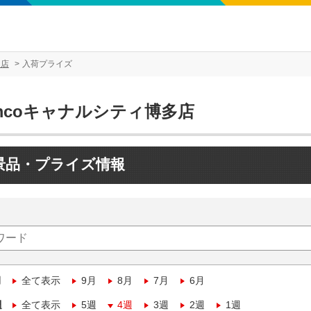
多店
入荷プライズ
mcoキャナルシティ博多店
景品・プライズ情報
月
全て表示
9月
8月
7月
6月
週
全て表示
5週
4週
3週
2週
1週