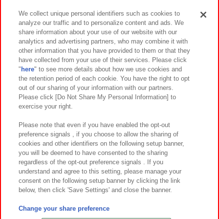
We collect unique personal identifiers such as cookies to
analyze our traffic and to personalize content and ads. We
イベント・キャンペーン
share information about your use of our website with our
analytics and advertising partners, who may combine it with
other information that you have provided to them or that they
have collected from your use of their services. Please click
"
here
" to see more details about how we use cookies and
関連会社
サステナビリティ
サイトポリシー
the retention period of each cookie. You have the right to opt
out of our sharing of your information with our partners.
プライバシーポリシー
ウェブアクセシビリティ方針と検証結果
Please click [Do Not Share My Personal Information] to
exercise your right.
お取引先さまとともに
食品のご提供について
カスタマーハラスメント対応方針
よくあるご質問・お問い合わせ
Please note that even if you have enabled the opt-out
preference signals , if you choose to allow the sharing of
cookies and other identifiers on the following setup banner,
you will be deemed to have consented to the sharing
regardless of the opt-out preference signals . If you
understand and agree to this setting, please manage your
consent on the following setup banner by clicking the link
below, then click 'Save Settings' and close the banner.
©Bandai Namco Amusement Inc.
©Bandai Namco Amusement Lab Inc.
Change your share preference
©Bandai Namco Experience Inc.