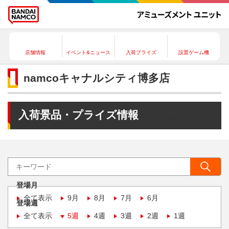
店舗情報
イベント&ニュース
入荷プライズ
設置ゲーム機
namcoキャナルシティ博多店
入荷景品・プライズ情報
登場月
全て表示
9月
8月
7月
6月
登場週
全て表示
5週
4週
3週
2週
1週