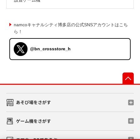
namcoキャナルシティ博多店の公式SNSアカウントはこち
ら！
@bn_crossstore_h
先
あそび場をさがす
ゲーム機をさがす
スマホ・PCであそぶ