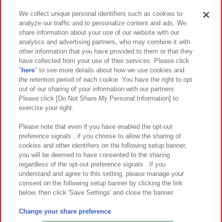
We collect unique personal identifiers such as cookies to
analyze our traffic and to personalize content and ads. We
イベント・キャンペーン
share information about your use of our website with our
analytics and advertising partners, who may combine it with
other information that you have provided to them or that they
have collected from your use of their services. Please click
"
here
" to see more details about how we use cookies and
関連会社
サステナビリティ
サイトポリシー
the retention period of each cookie. You have the right to opt
out of our sharing of your information with our partners.
プライバシーポリシー
ウェブアクセシビリティ方針と検証結果
Please click [Do Not Share My Personal Information] to
exercise your right.
お取引先さまとともに
食品のご提供について
カスタマーハラスメント対応方針
よくあるご質問・お問い合わせ
Please note that even if you have enabled the opt-out
preference signals , if you choose to allow the sharing of
cookies and other identifiers on the following setup banner,
you will be deemed to have consented to the sharing
regardless of the opt-out preference signals . If you
understand and agree to this setting, please manage your
consent on the following setup banner by clicking the link
below, then click 'Save Settings' and close the banner.
©Bandai Namco Amusement Inc.
©Bandai Namco Amusement Lab Inc.
Change your share preference
©Bandai Namco Experience Inc.