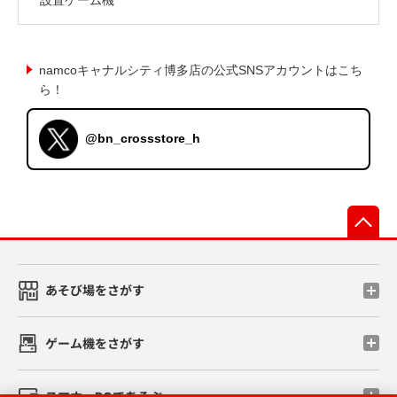
namcoキャナルシティ博多店の公式SNSアカウントはこち
ら！
@bn_crossstore_h
先
あそび場をさがす
ゲーム機をさがす
スマホ・PCであそぶ