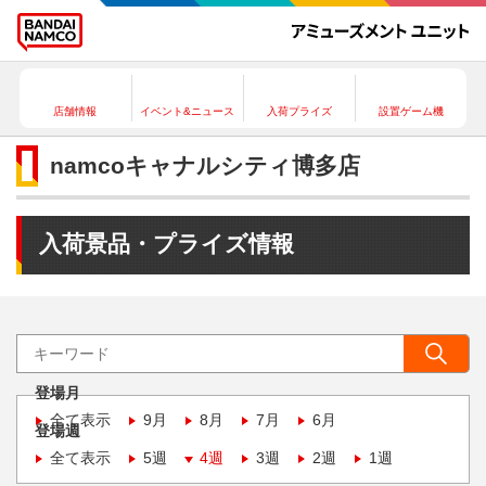
店舗情報
イベント&ニュース
入荷プライズ
設置ゲーム機
namcoキャナルシティ博多店
入荷景品・プライズ情報
登場月
全て表示
9月
8月
7月
6月
登場週
全て表示
5週
4週
3週
2週
1週