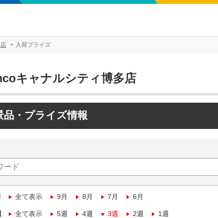
多店
入荷プライズ
mcoキャナルシティ博多店
景品・プライズ情報
月
全て表示
9月
8月
7月
6月
週
全て表示
5週
4週
3週
2週
1週