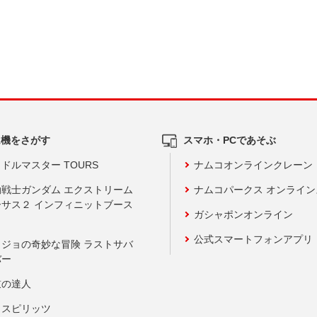
ム機をさがす
スマホ・PCであそぶ
ドルマスター TOURS
ナムコオンラインクレーン
動戦士ガンダム エクストリーム
ナムコパークス オンライ
ーサス２ インフィニットブース
ガシャポンオンライン
公式スマートフォンアプリ
ョジョの奇妙な冒険 ラストサバ
バー
鼓の達人
りスピリッツ