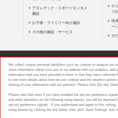
マ
アスレチック・スポーツエンタメ
リD
施設
湾
お子様・ファミリー向け施設
ーン
その他の施設・サービス
そ
関連会社
サステナビリティ
We collect unique personal identifiers such as cookies to analyze our t
share information about your use of our website with our analytics and 
information that you have provided to them or that they have collected f
食品のご提
to see more details about how we use cookies and the retention period o
sharing of your information with our partners. Please click [Do Not Shar
Please note that even if you have enabled the opt-out preference signals
and other identifiers on the following setup banner, you will be deemed 
opt-out preference signals . If you understand and agree to this setting
setup banner by clicking the link below, then click 'Save Settings' and c
©Bandai Namco Amusement Inc.
©Ba