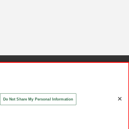
針と検証結果
お取引先さまとともに
お問い合わせ
Do Not Share My Personal Information
ASHIKI Co., Ltd. All Rights Reserved.