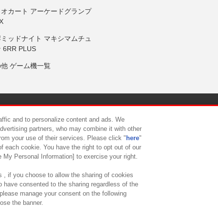
リオカート アーケードグランプ
X
岸ミッドナイト マキシマムチュ
 6RR PLUS
の他 ゲーム機一覧
サイトポリシー
プライバシーポリシー
ウェブアクセシビリティ方
raffic and to personalize content and ads. We
advertising partners, who may combine it with other
rom your use of their services. Please click "
here
"
供について
カスタマーハラスメント対応方針
よくあるご質問・
f each cookie. You have the right to opt out of our
e My Personal Information] to exercise your right.
 , if you choose to allow the sharing of cookies
to have consented to the sharing regardless of the
, please manage your consent on the following
lose the banner.
ndai Namco Amusement Lab Inc.
©Bandai Namco Experience Inc.
©HANAY