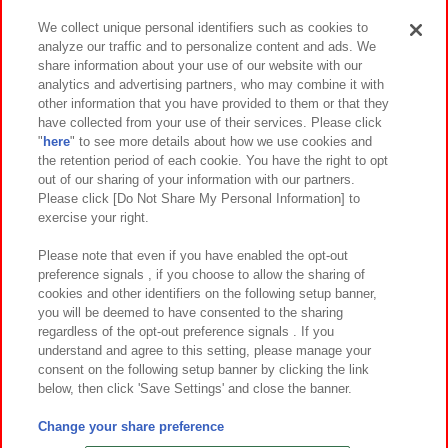
We collect unique personal identifiers such as cookies to
analyze our traffic and to personalize content and ads. We
イベント・キャンペーン
share information about your use of our website with our
analytics and advertising partners, who may combine it with
other information that you have provided to them or that they
have collected from your use of their services. Please click
"
here
" to see more details about how we use cookies and
関連会社
サステナビリティ
サイトポリシー
the retention period of each cookie. You have the right to opt
out of our sharing of your information with our partners.
プライバシーポリシー
ウェブアクセシビリティ方針と検証結果
Please click [Do Not Share My Personal Information] to
exercise your right.
お取引先さまとともに
食品のご提供について
カスタマーハラスメント対応方針
よくあるご質問・お問い合わせ
Please note that even if you have enabled the opt-out
preference signals , if you choose to allow the sharing of
cookies and other identifiers on the following setup banner,
you will be deemed to have consented to the sharing
regardless of the opt-out preference signals . If you
understand and agree to this setting, please manage your
consent on the following setup banner by clicking the link
below, then click 'Save Settings' and close the banner.
©Bandai Namco Amusement Inc.
©Bandai Namco Amusement Lab Inc.
Change your share preference
©Bandai Namco Experience Inc.