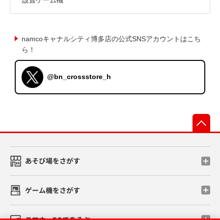
namcoキャナルシティ博多店の公式SNSアカウントはこち
ら！
@bn_crossstore_h
先
あそび場をさがす
ゲーム機をさがす
スマホ・PCであそぶ