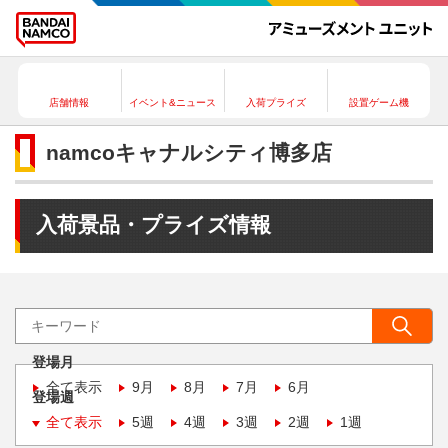
店舗情報
イベント&ニュース
入荷プライズ
設置ゲーム機
namcoキャナルシティ博多店
入荷景品・プライズ情報
登場月
全て表示
9月
8月
7月
6月
登場週
全て表示
5週
4週
3週
2週
1週