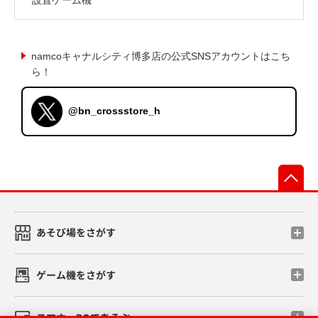
namcoキャナルシティ博多店の公式SNSアカウントはこち
ら！
@bn_crossstore_h
先
あそび場をさがす
ゲーム機をさがす
スマホ・PCであそぶ