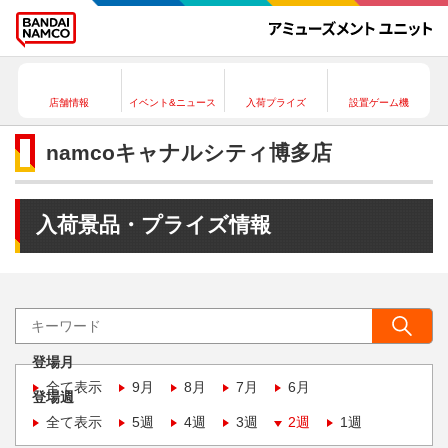
店舗情報
イベント&ニュース
入荷プライズ
設置ゲーム機
namcoキャナルシティ博多店
入荷景品・プライズ情報
登場月
全て表示
9月
8月
7月
6月
登場週
全て表示
5週
4週
3週
2週
1週