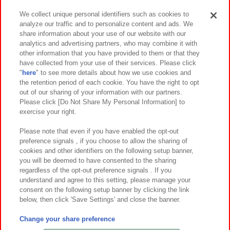
We collect unique personal identifiers such as cookies to
analyze our traffic and to personalize content and ads. We
イベント・キャンペーン
share information about your use of our website with our
analytics and advertising partners, who may combine it with
other information that you have provided to them or that they
have collected from your use of their services. Please click
"
here
" to see more details about how we use cookies and
関連会社
サステナビリティ
サイトポリシー
the retention period of each cookie. You have the right to opt
out of our sharing of your information with our partners.
プライバシーポリシー
ウェブアクセシビリティ方針と検証結果
Please click [Do Not Share My Personal Information] to
exercise your right.
お取引先さまとともに
食品のご提供について
カスタマーハラスメント対応方針
よくあるご質問・お問い合わせ
Please note that even if you have enabled the opt-out
preference signals , if you choose to allow the sharing of
cookies and other identifiers on the following setup banner,
you will be deemed to have consented to the sharing
regardless of the opt-out preference signals . If you
understand and agree to this setting, please manage your
consent on the following setup banner by clicking the link
below, then click 'Save Settings' and close the banner.
©Bandai Namco Amusement Inc.
©Bandai Namco Amusement Lab Inc.
Change your share preference
©Bandai Namco Experience Inc.