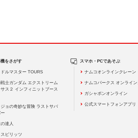
ム機をさがす
スマホ・PCであそぶ
ドルマスター TOURS
ナムコオンラインクレーン
動戦士ガンダム エクストリーム
ナムコパークス オンライ
ーサス２ インフィニットブース
ガシャポンオンライン
公式スマートフォンアプリ
ョジョの奇妙な冒険 ラストサバ
バー
鼓の達人
りスピリッツ