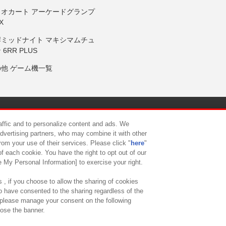
リオカート アーケードグランプ
X
岸ミッドナイト マキシマムチュ
 6RR PLUS
の他 ゲーム機一覧
サイトポリシー
プライバシーポリシー
ウェブアクセシビリティ方
raffic and to personalize content and ads. We
advertising partners, who may combine it with other
rom your use of their services. Please click "
here
"
供について
カスタマーハラスメント対応方針
よくあるご質問・
f each cookie. You have the right to opt out of our
e My Personal Information] to exercise your right.
 , if you choose to allow the sharing of cookies
to have consented to the sharing regardless of the
, please manage your consent on the following
lose the banner.
ndai Namco Amusement Lab Inc.
©Bandai Namco Experience Inc.
©HANAY