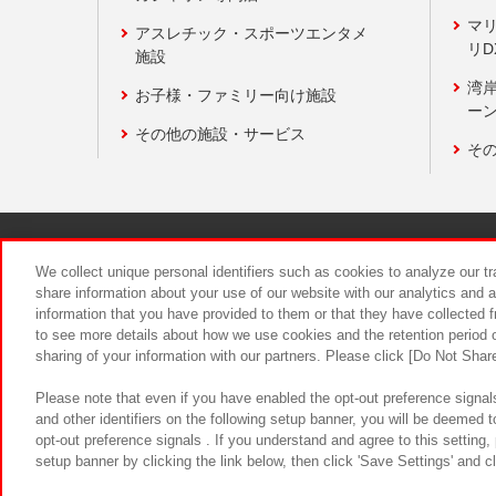
マ
アスレチック・スポーツエンタメ
リD
施設
湾
お子様・ファミリー向け施設
ーン
その他の施設・サービス
そ
関連会社
サステナビリティ
We collect unique personal identifiers such as cookies to analyze our t
share information about your use of our website with our analytics and 
information that you have provided to them or that they have collected f
食品のご提
to see more details about how we use cookies and the retention period o
sharing of your information with our partners. Please click [Do Not Shar
Please note that even if you have enabled the opt-out preference signals
and other identifiers on the following setup banner, you will be deemed 
opt-out preference signals . If you understand and agree to this setting
setup banner by clicking the link below, then click 'Save Settings' and c
©Bandai Namco Amusement Inc.
©Ba