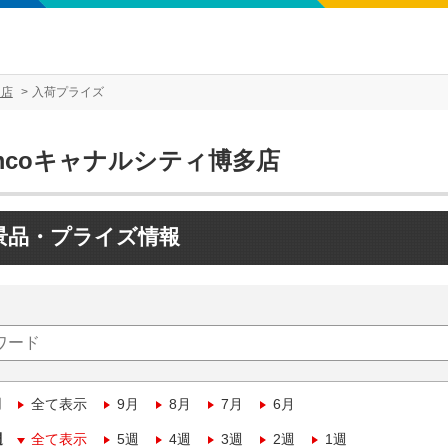
多店
入荷プライズ
mcoキャナルシティ博多店
景品・プライズ情報
月
全て表示
9月
8月
7月
6月
週
全て表示
5週
4週
3週
2週
1週