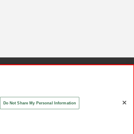
針と検証結果
お取引先さまとともに
お問い合わせ
Do Not Share My Personal Information
ASHIKI Co., Ltd. All Rights Reserved.