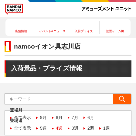
店舗情報
イベント&ニュース
入荷プライズ
設置ゲーム機
namcoイオン具志川店
入荷景品・プライズ情報
登場月
全て表示
9月
8月
7月
6月
登場週
全て表示
5週
4週
3週
2週
1週