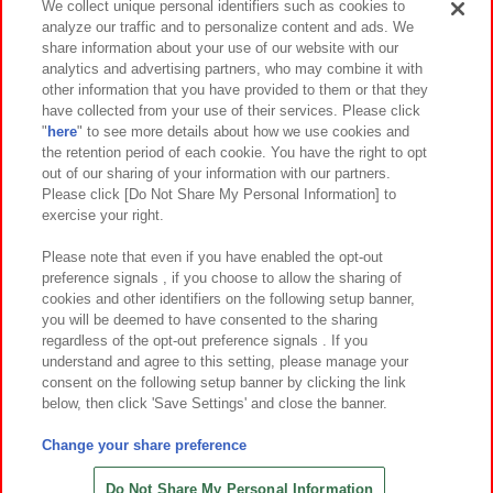
We collect unique personal identifiers such as cookies to
analyze our traffic and to personalize content and ads. We
イベント・キャンペーン
share information about your use of our website with our
analytics and advertising partners, who may combine it with
other information that you have provided to them or that they
have collected from your use of their services. Please click
"
here
" to see more details about how we use cookies and
関連会社
サステナビリティ
サイトポリシー
the retention period of each cookie. You have the right to opt
out of our sharing of your information with our partners.
プライバシーポリシー
ウェブアクセシビリティ方針と検証結果
Please click [Do Not Share My Personal Information] to
exercise your right.
お取引先さまとともに
食品のご提供について
カスタマーハラスメント対応方針
よくあるご質問・お問い合わせ
Please note that even if you have enabled the opt-out
preference signals , if you choose to allow the sharing of
cookies and other identifiers on the following setup banner,
you will be deemed to have consented to the sharing
regardless of the opt-out preference signals . If you
understand and agree to this setting, please manage your
consent on the following setup banner by clicking the link
below, then click 'Save Settings' and close the banner.
©Bandai Namco Amusement Inc.
©Bandai Namco Amusement Lab Inc.
Change your share preference
©Bandai Namco Experience Inc.
©HANAYASHIKI Co., Ltd. All Rights Reserved.
Do Not Share My Personal Information