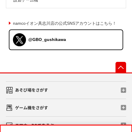
namcoイオン具志川店の公式SNSアカウントはこちら！
@GBO_gushikawa
先
あそび場をさがす
ゲーム機をさがす
スマホ・PCであそぶ