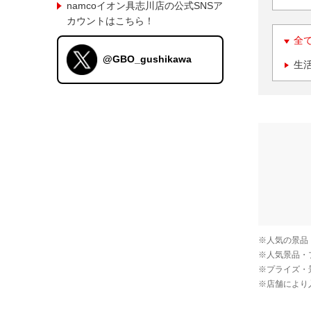
namcoイオン具志川店の公式SNSア
カウントはこちら！
全
@GBO_gushikawa
生