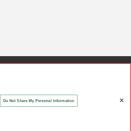
針と検証結果
お取引先さまとともに
お問い合わせ
Do Not Share My Personal Information
ASHIKI Co., Ltd. All Rights Reserved.