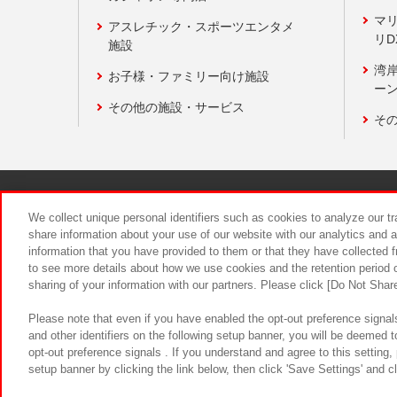
マ
アスレチック・スポーツエンタメ
リD
施設
湾
お子様・ファミリー向け施設
ーン
その他の施設・サービス
そ
関連会社
サステナビリティ
We collect unique personal identifiers such as cookies to analyze our t
share information about your use of our website with our analytics and 
information that you have provided to them or that they have collected f
食品のご提
to see more details about how we use cookies and the retention period o
sharing of your information with our partners. Please click [Do Not Shar
Please note that even if you have enabled the opt-out preference signals
and other identifiers on the following setup banner, you will be deemed 
opt-out preference signals . If you understand and agree to this setting
setup banner by clicking the link below, then click 'Save Settings' and c
©Bandai Namco Amusement Inc.
©Ba