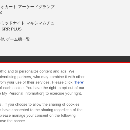
リオカート アーケードグランプ
X
岸ミッドナイト マキシマムチュ
 6RR PLUS
の他 ゲーム機一覧
サイトポリシー
プライバシーポリシー
ウェブアクセシビリティ方
raffic and to personalize content and ads. We
advertising partners, who may combine it with other
rom your use of their services. Please click "
here
"
供について
カスタマーハラスメント対応方針
よくあるご質問・
f each cookie. You have the right to opt out of our
e My Personal Information] to exercise your right.
 , if you choose to allow the sharing of cookies
to have consented to the sharing regardless of the
, please manage your consent on the following
lose the banner.
ndai Namco Amusement Lab Inc.
©Bandai Namco Experience Inc.
©HANAY