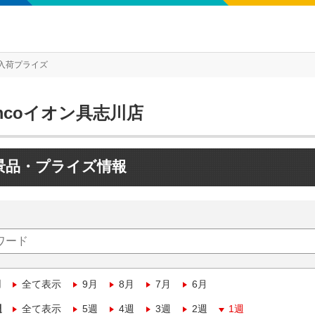
入荷プライズ
mcoイオン具志川店
景品・プライズ情報
月
全て表示
9月
8月
7月
6月
週
全て表示
5週
4週
3週
2週
1週