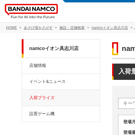
HOME
あそび場をさがす
施設・店舗検索
namcoイオン具志川店
na
namcoイオン具志川店
店舗情報
入荷
イベント&ニュース
入荷プライズ
設置ゲーム機
登場
登場