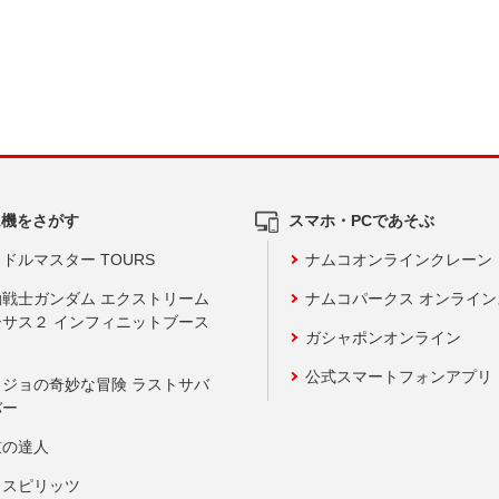
ム機をさがす
スマホ・PCであそぶ
ドルマスター TOURS
ナムコオンラインクレーン
動戦士ガンダム エクストリーム
ナムコパークス オンライ
ーサス２ インフィニットブース
ガシャポンオンライン
公式スマートフォンアプリ
ョジョの奇妙な冒険 ラストサバ
バー
鼓の達人
りスピリッツ