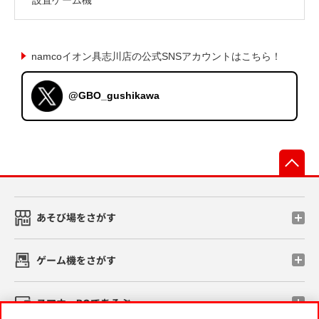
namcoイオン具志川店の公式SNSアカウントはこちら！
@GBO_gushikawa
先
あそび場をさがす
ゲーム機をさがす
スマホ・PCであそぶ