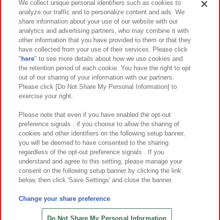
We collect unique personal identifiers such as cookies to
analyze our traffic and to personalize content and ads. We
イベント・キャンペーン
share information about your use of our website with our
analytics and advertising partners, who may combine it with
other information that you have provided to them or that they
have collected from your use of their services. Please click
"
here
" to see more details about how we use cookies and
関連会社
サステナビリティ
サイトポリシー
the retention period of each cookie. You have the right to opt
out of our sharing of your information with our partners.
プライバシーポリシー
ウェブアクセシビリティ方針と検証結果
Please click [Do Not Share My Personal Information] to
exercise your right.
お取引先さまとともに
食品のご提供について
カスタマーハラスメント対応方針
よくあるご質問・お問い合わせ
Please note that even if you have enabled the opt-out
preference signals , if you choose to allow the sharing of
cookies and other identifiers on the following setup banner,
you will be deemed to have consented to the sharing
regardless of the opt-out preference signals . If you
understand and agree to this setting, please manage your
consent on the following setup banner by clicking the link
below, then click 'Save Settings' and close the banner.
©Bandai Namco Amusement Inc.
©Bandai Namco Amusement Lab Inc.
Change your share preference
©Bandai Namco Experience Inc.
©HANAYASHIKI Co., Ltd. All Rights Reserved.
Do Not Share My Personal Information