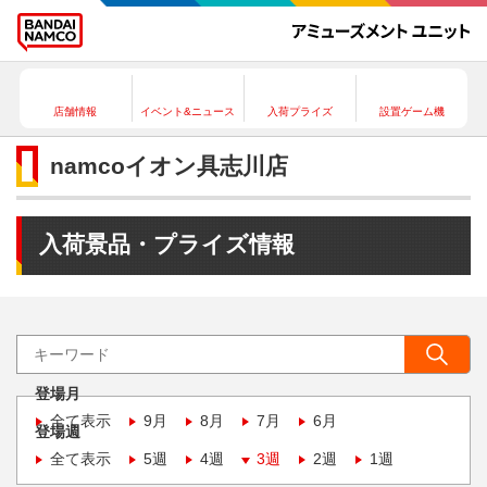
店舗情報
イベント&ニュース
入荷プライズ
設置ゲーム機
namcoイオン具志川店
入荷景品・プライズ情報
登場月
全て表示
9月
8月
7月
6月
登場週
全て表示
5週
4週
3週
2週
1週