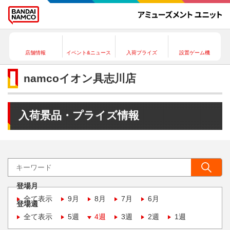
店舗情報
イベント&ニュース
入荷プライズ
設置ゲーム機
namcoイオン具志川店
入荷景品・プライズ情報
登場月
全て表示
9月
8月
7月
6月
登場週
全て表示
5週
4週
3週
2週
1週