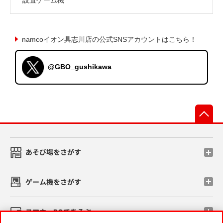
namcoイオン具志川店の公式SNSアカウントはこちら！
@GBO_gushikawa
先
あそび場をさがす
ゲーム機をさがす
スマホ・PCであそぶ