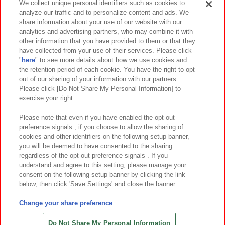
We collect unique personal identifiers such as cookies to
analyze our traffic and to personalize content and ads. We
イベント・キャンペーン
share information about your use of our website with our
analytics and advertising partners, who may combine it with
other information that you have provided to them or that they
have collected from your use of their services. Please click
"
here
" to see more details about how we use cookies and
関連会社
サステナビリティ
サイトポリシー
the retention period of each cookie. You have the right to opt
out of our sharing of your information with our partners.
プライバシーポリシー
ウェブアクセシビリティ方針と検証結果
Please click [Do Not Share My Personal Information] to
exercise your right.
お取引先さまとともに
食品のご提供について
カスタマーハラスメント対応方針
よくあるご質問・お問い合わせ
Please note that even if you have enabled the opt-out
preference signals , if you choose to allow the sharing of
cookies and other identifiers on the following setup banner,
you will be deemed to have consented to the sharing
regardless of the opt-out preference signals . If you
understand and agree to this setting, please manage your
consent on the following setup banner by clicking the link
below, then click 'Save Settings' and close the banner.
©Bandai Namco Amusement Inc.
©Bandai Namco Amusement Lab Inc.
Change your share preference
©Bandai Namco Experience Inc.
©HANAYASHIKI Co., Ltd. All Rights Reserved.
Do Not Share My Personal Information