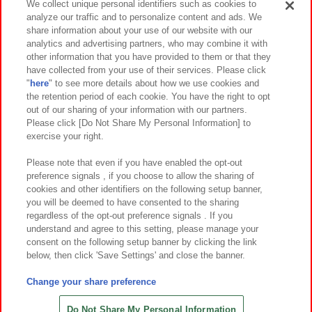
We collect unique personal identifiers such as cookies to
analyze our traffic and to personalize content and ads. We
イベント・キャンペーン
share information about your use of our website with our
analytics and advertising partners, who may combine it with
other information that you have provided to them or that they
have collected from your use of their services. Please click
"
here
" to see more details about how we use cookies and
関連会社
サステナビリティ
サイトポリシー
the retention period of each cookie. You have the right to opt
out of our sharing of your information with our partners.
プライバシーポリシー
ウェブアクセシビリティ方針と検証結果
Please click [Do Not Share My Personal Information] to
exercise your right.
お取引先さまとともに
食品のご提供について
カスタマーハラスメント対応方針
よくあるご質問・お問い合わせ
Please note that even if you have enabled the opt-out
preference signals , if you choose to allow the sharing of
cookies and other identifiers on the following setup banner,
you will be deemed to have consented to the sharing
regardless of the opt-out preference signals . If you
understand and agree to this setting, please manage your
consent on the following setup banner by clicking the link
below, then click 'Save Settings' and close the banner.
©Bandai Namco Amusement Inc.
©Bandai Namco Amusement Lab Inc.
Change your share preference
©Bandai Namco Experience Inc.
©HANAYASHIKI Co., Ltd. All Rights Reserved.
Do Not Share My Personal Information