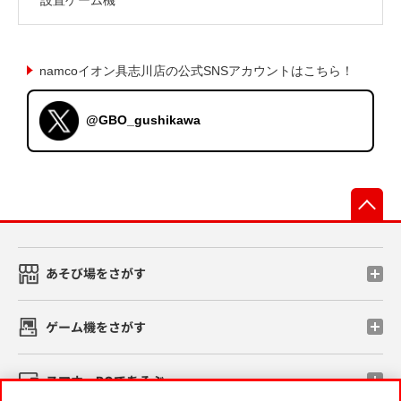
namcoイオン具志川店の公式SNSアカウントはこちら！
@GBO_gushikawa
先
あそび場をさがす
ゲーム機をさがす
スマホ・PCであそぶ