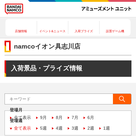
店舗情報
イベント&ニュース
入荷プライズ
設置ゲーム機
namcoイオン具志川店
入荷景品・プライズ情報
登場月
全て表示
9月
8月
7月
6月
登場週
全て表示
5週
4週
3週
2週
1週