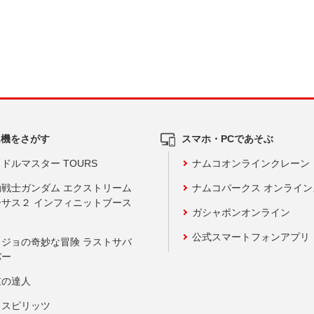
ム機をさがす
スマホ・PCであそぶ
ドルマスター TOURS
ナムコオンラインクレーン
動戦士ガンダム エクストリーム
ナムコパークス オンライ
ーサス２ インフィニットブース
ガシャポンオンライン
公式スマートフォンアプリ
ョジョの奇妙な冒険 ラストサバ
バー
鼓の達人
りスピリッツ