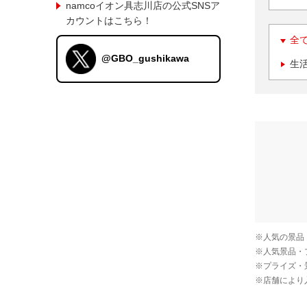
namcoイオン具志川店の公式SNSア
カウントはこちら！
全
@GBO_gushikawa
生