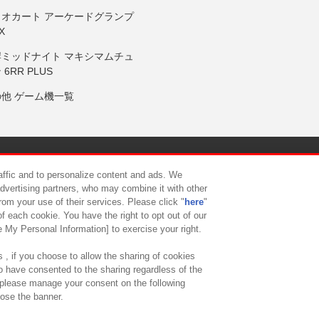
リオカート アーケードグランプ
X
岸ミッドナイト マキシマムチュ
 6RR PLUS
の他 ゲーム機一覧
サイトポリシー
プライバシーポリシー
ウェブアクセシビリティ方
raffic and to personalize content and ads. We
advertising partners, who may combine it with other
rom your use of their services. Please click "
here
"
供について
カスタマーハラスメント対応方針
よくあるご質問・
f each cookie. You have the right to opt out of our
e My Personal Information] to exercise your right.
 , if you choose to allow the sharing of cookies
to have consented to the sharing regardless of the
, please manage your consent on the following
lose the banner.
ndai Namco Amusement Lab Inc.
©Bandai Namco Experience Inc.
©HANAY