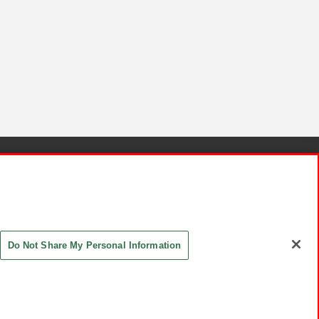
針と検証結果
お取引先さまとともに
お問い合わせ
Do Not Share My Personal Information
ASHIKI Co., Ltd. All Rights Reserved.