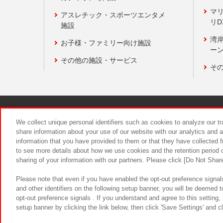
マ
アスレチック・スポーツエンタメ
リD
施設
湾
お子様・ファミリー向け施設
ーン
その他の施設・サービス
そ
関連会社
サステナビリティ
We collect unique personal identifiers such as cookies to analyze our t
share information about your use of our website with our analytics and 
information that you have provided to them or that they have collected f
食品のご提
to see more details about how we use cookies and the retention period o
sharing of your information with our partners. Please click [Do Not Shar
Please note that even if you have enabled the opt-out preference signals
and other identifiers on the following setup banner, you will be deemed 
opt-out preference signals . If you understand and agree to this setting
setup banner by clicking the link below, then click 'Save Settings' and c
©Bandai Namco Amusement Inc.
©Ba