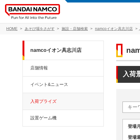
HOME
あそび場をさがす
施設・店舗検索
namcoイオン具志川店
na
namcoイオン具志川店
店舗情報
入荷
イベント&ニュース
入荷プライズ
設置ゲーム機
登場
登場