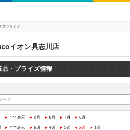
入荷プライズ
mcoイオン具志川店
景品・プライズ情報
月
全て表示
9月
8月
7月
6月
週
全て表示
5週
4週
3週
2週
1週