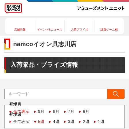
店舗情報
イベント&ニュース
入荷プライズ
設置ゲーム機
namcoイオン具志川店
入荷景品・プライズ情報
登場月
全て表示
9月
8月
7月
6月
登場週
全て表示
5週
4週
3週
2週
1週