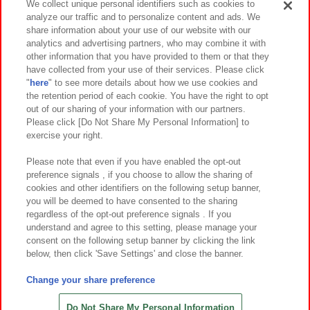
We collect unique personal identifiers such as cookies to
analyze our traffic and to personalize content and ads. We
イベント・キャンペーン
share information about your use of our website with our
analytics and advertising partners, who may combine it with
other information that you have provided to them or that they
have collected from your use of their services. Please click
"
here
" to see more details about how we use cookies and
関連会社
サステナビリティ
サイトポリシー
the retention period of each cookie. You have the right to opt
out of our sharing of your information with our partners.
プライバシーポリシー
ウェブアクセシビリティ方針と検証結果
Please click [Do Not Share My Personal Information] to
exercise your right.
お取引先さまとともに
食品のご提供について
カスタマーハラスメント対応方針
よくあるご質問・お問い合わせ
Please note that even if you have enabled the opt-out
preference signals , if you choose to allow the sharing of
cookies and other identifiers on the following setup banner,
you will be deemed to have consented to the sharing
regardless of the opt-out preference signals . If you
understand and agree to this setting, please manage your
consent on the following setup banner by clicking the link
below, then click 'Save Settings' and close the banner.
©Bandai Namco Amusement Inc.
©Bandai Namco Amusement Lab Inc.
Change your share preference
©Bandai Namco Experience Inc.
©HANAYASHIKI Co., Ltd. All Rights Reserved.
Do Not Share My Personal Information