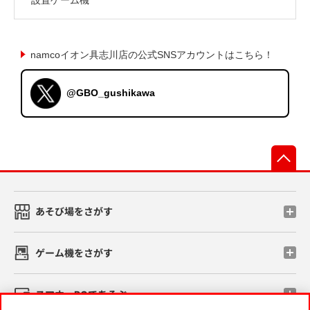
namcoイオン具志川店の公式SNSアカウントはこちら！
@GBO_gushikawa
先
あそび場をさがす
ゲーム機をさがす
スマホ・PCであそぶ