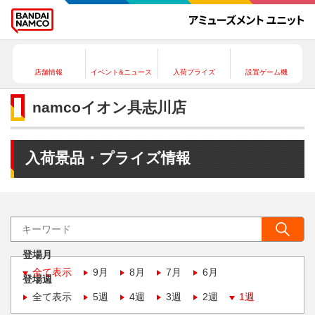
店舗情報
イベント&ニュース
入荷プライズ
設置ゲーム機
namcoイオン具志川店
入荷景品・プライズ情報
登場月
全て表示
9月
8月
7月
6月
登場週
全て表示
5週
4週
3週
2週
1週