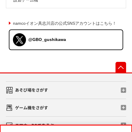
namcoイオン具志川店の公式SNSアカウントはこちら！
@GBO_gushikawa
先
あそび場をさがす
ゲーム機をさがす
スマホ・PCであそぶ