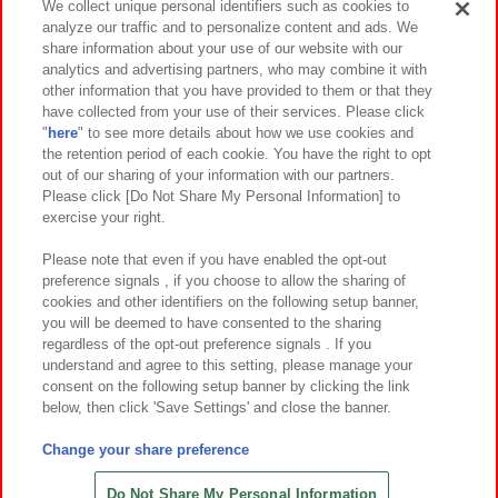
We collect unique personal identifiers such as cookies to
analyze our traffic and to personalize content and ads. We
イベント・キャンペーン
share information about your use of our website with our
analytics and advertising partners, who may combine it with
other information that you have provided to them or that they
have collected from your use of their services. Please click
"
here
" to see more details about how we use cookies and
関連会社
サステナビリティ
サイトポリシー
the retention period of each cookie. You have the right to opt
out of our sharing of your information with our partners.
プライバシーポリシー
ウェブアクセシビリティ方針と検証結果
Please click [Do Not Share My Personal Information] to
exercise your right.
お取引先さまとともに
食品のご提供について
カスタマーハラスメント対応方針
よくあるご質問・お問い合わせ
Please note that even if you have enabled the opt-out
preference signals , if you choose to allow the sharing of
cookies and other identifiers on the following setup banner,
you will be deemed to have consented to the sharing
regardless of the opt-out preference signals . If you
understand and agree to this setting, please manage your
consent on the following setup banner by clicking the link
below, then click 'Save Settings' and close the banner.
©Bandai Namco Amusement Inc.
©Bandai Namco Amusement Lab Inc.
Change your share preference
©Bandai Namco Experience Inc.
©HANAYASHIKI Co., Ltd. All Rights Reserved.
Do Not Share My Personal Information