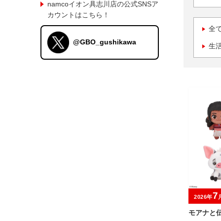
namcoイオン具志川店の公式SNSア
カウントはこちら！
全
@GBO_gushikawa
生
7
2026年
モアナと