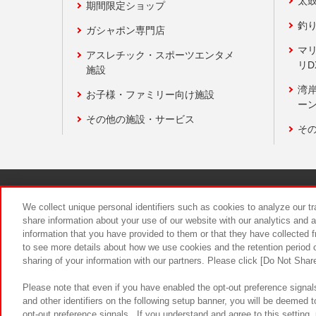
太
期間限定ショップ
釣
ガシャポン専門店
マ
アスレチック・スポーツエンタメ
リD
施設
湾
お子様・ファミリー向け施設
ーン
その他の施設・サービス
そ
関連会社
サステナビリティ
We collect unique personal identifiers such as cookies to analyze our t
share information about your use of our website with our analytics and 
information that you have provided to them or that they have collected f
食品のご提
to see more details about how we use cookies and the retention period o
sharing of your information with our partners. Please click [Do Not Shar
Please note that even if you have enabled the opt-out preference signals
and other identifiers on the following setup banner, you will be deemed 
opt-out preference signals . If you understand and agree to this setting