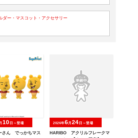
ルダー・マスコット・アクセサリー
10
6
24
月
日～登場
2026年
月
日～登場
ーさん でっかちマス
HARIBO アクリルフレークマ