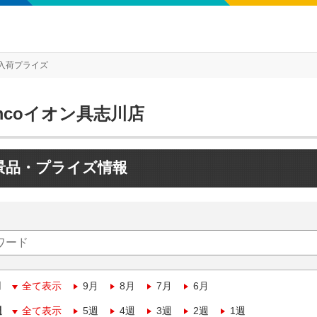
入荷プライズ
mcoイオン具志川店
景品・プライズ情報
月
全て表示
9月
8月
7月
6月
週
全て表示
5週
4週
3週
2週
1週