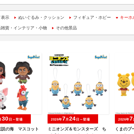
て表示
ぬいぐるみ・クッション
フィギュア・ホビー
キーホ
活雑貨・インテリア・小物
その他景品
30
7
24
7
月
日～登場
2026年
月
日～登場
2026年
伝説の海 マスコット
ミニオンズ＆モンスターズ ち
くまのプ