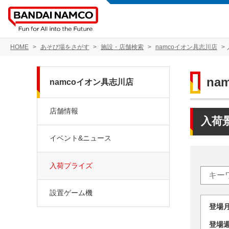
HOME
あそび場をさがす
施設・店舗検索
namcoイオン具志川店
na
namcoイオン具志川店
店舗情報
入荷
イベント&ニュース
入荷プライズ
設置ゲーム機
登場
登場