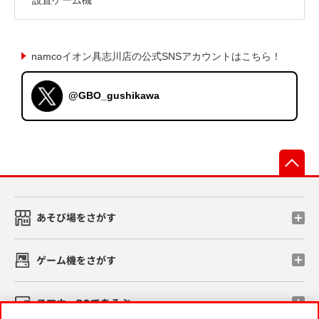
namcoイオン具志川店の公式SNSアカウントはこちら！
@GBO_gushikawa
先
あそび場をさがす
ゲーム機をさがす
スマホ・PCであそぶ