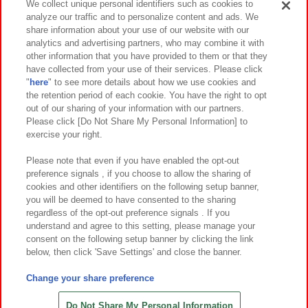
We collect unique personal identifiers such as cookies to
analyze our traffic and to personalize content and ads. We
イベント・キャンペーン
share information about your use of our website with our
analytics and advertising partners, who may combine it with
other information that you have provided to them or that they
have collected from your use of their services. Please click
"
here
" to see more details about how we use cookies and
関連会社
サステナビリティ
サイトポリシー
the retention period of each cookie. You have the right to opt
out of our sharing of your information with our partners.
プライバシーポリシー
ウェブアクセシビリティ方針と検証結果
Please click [Do Not Share My Personal Information] to
exercise your right.
お取引先さまとともに
食品のご提供について
カスタマーハラスメント対応方針
よくあるご質問・お問い合わせ
Please note that even if you have enabled the opt-out
preference signals , if you choose to allow the sharing of
cookies and other identifiers on the following setup banner,
you will be deemed to have consented to the sharing
regardless of the opt-out preference signals . If you
understand and agree to this setting, please manage your
consent on the following setup banner by clicking the link
below, then click 'Save Settings' and close the banner.
©Bandai Namco Amusement Inc.
©Bandai Namco Amusement Lab Inc.
Change your share preference
©Bandai Namco Experience Inc.
©HANAYASHIKI Co., Ltd. All Rights Reserved.
Do Not Share My Personal Information