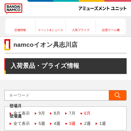
店舗情報
イベント&ニュース
入荷プライズ
設置ゲーム機
namcoイオン具志川店
入荷景品・プライズ情報
登場月
全て表示
9月
8月
7月
6月
登場週
全て表示
5週
4週
3週
2週
1週