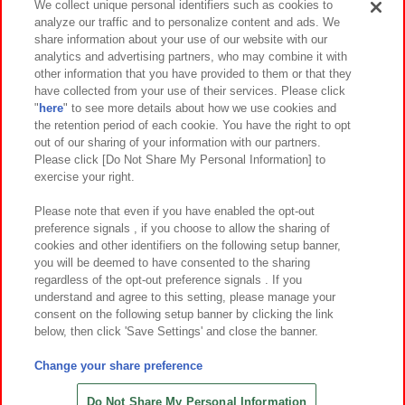
We collect unique personal identifiers such as cookies to
analyze our traffic and to personalize content and ads. We
イベント・キャンペーン
share information about your use of our website with our
analytics and advertising partners, who may combine it with
other information that you have provided to them or that they
have collected from your use of their services. Please click
"
here
" to see more details about how we use cookies and
関連会社
サステナビリティ
サイトポリシー
the retention period of each cookie. You have the right to opt
out of our sharing of your information with our partners.
プライバシーポリシー
ウェブアクセシビリティ方針と検証結果
Please click [Do Not Share My Personal Information] to
exercise your right.
お取引先さまとともに
食品のご提供について
カスタマーハラスメント対応方針
よくあるご質問・お問い合わせ
Please note that even if you have enabled the opt-out
preference signals , if you choose to allow the sharing of
cookies and other identifiers on the following setup banner,
you will be deemed to have consented to the sharing
regardless of the opt-out preference signals . If you
understand and agree to this setting, please manage your
consent on the following setup banner by clicking the link
below, then click 'Save Settings' and close the banner.
©Bandai Namco Amusement Inc.
©Bandai Namco Amusement Lab Inc.
Change your share preference
©Bandai Namco Experience Inc.
©HANAYASHIKI Co., Ltd. All Rights Reserved.
Do Not Share My Personal Information