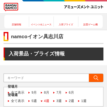
店舗情報
イベント&ニュース
入荷プライズ
設置ゲーム機
namcoイオン具志川店
入荷景品・プライズ情報
登場月
全て表示
9月
8月
7月
6月
登場週
全て表示
5週
4週
3週
2週
1週