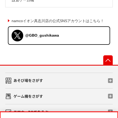
namcoイオン具志川店の公式SNSアカウントはこちら！
@GBO_gushikawa
先
あそび場をさがす
ゲーム機をさがす
スマホ・PCであそぶ