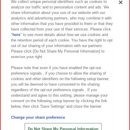
We collect unique personal identifiers such as cookies to
analyze our traffic and to personalize content and ads. We
イベント・キャンペーン
share information about your use of our website with our
analytics and advertising partners, who may combine it with
other information that you have provided to them or that they
have collected from your use of their services. Please click
"
here
" to see more details about how we use cookies and
関連会社
サステナビリティ
サイトポリシー
the retention period of each cookie. You have the right to opt
out of our sharing of your information with our partners.
プライバシーポリシー
ウェブアクセシビリティ方針と検証結果
Please click [Do Not Share My Personal Information] to
exercise your right.
お取引先さまとともに
食品のご提供について
カスタマーハラスメント対応方針
よくあるご質問・お問い合わせ
Please note that even if you have enabled the opt-out
preference signals , if you choose to allow the sharing of
cookies and other identifiers on the following setup banner,
you will be deemed to have consented to the sharing
regardless of the opt-out preference signals . If you
understand and agree to this setting, please manage your
consent on the following setup banner by clicking the link
below, then click 'Save Settings' and close the banner.
©Bandai Namco Amusement Inc.
©Bandai Namco Amusement Lab Inc.
Change your share preference
©Bandai Namco Experience Inc.
©HANAYASHIKI Co., Ltd. All Rights Reserved.
Do Not Share My Personal Information