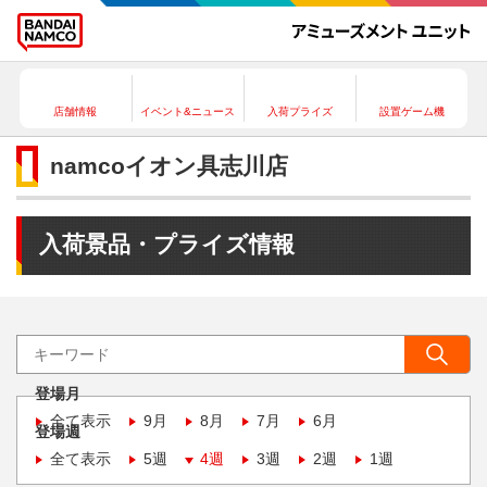
店舗情報
イベント&ニュース
入荷プライズ
設置ゲーム機
namcoイオン具志川店
入荷景品・プライズ情報
登場月
全て表示
9月
8月
7月
6月
登場週
全て表示
5週
4週
3週
2週
1週