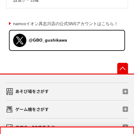
namcoイオン具志川店の公式SNSアカウントはこちら！
@GBO_gushikawa
先
あそび場をさがす
ゲーム機をさがす
スマホ・PCであそぶ