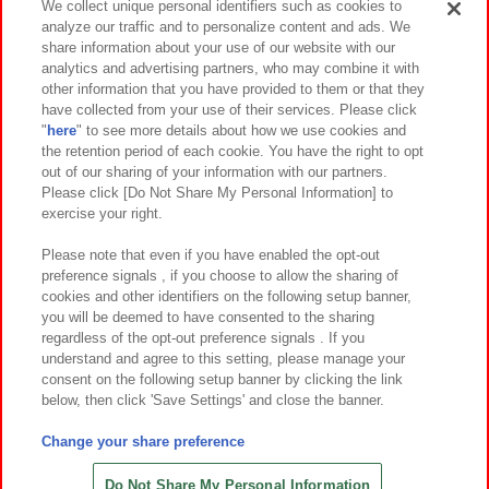
We collect unique personal identifiers such as cookies to
analyze our traffic and to personalize content and ads. We
イベント・キャンペーン
share information about your use of our website with our
analytics and advertising partners, who may combine it with
other information that you have provided to them or that they
have collected from your use of their services. Please click
"
here
" to see more details about how we use cookies and
関連会社
サステナビリティ
サイトポリシー
the retention period of each cookie. You have the right to opt
out of our sharing of your information with our partners.
プライバシーポリシー
ウェブアクセシビリティ方針と検証結果
Please click [Do Not Share My Personal Information] to
exercise your right.
お取引先さまとともに
食品のご提供について
カスタマーハラスメント対応方針
よくあるご質問・お問い合わせ
Please note that even if you have enabled the opt-out
preference signals , if you choose to allow the sharing of
cookies and other identifiers on the following setup banner,
you will be deemed to have consented to the sharing
regardless of the opt-out preference signals . If you
understand and agree to this setting, please manage your
consent on the following setup banner by clicking the link
below, then click 'Save Settings' and close the banner.
©Bandai Namco Amusement Inc.
©Bandai Namco Amusement Lab Inc.
Change your share preference
©Bandai Namco Experience Inc.
©HANAYASHIKI Co., Ltd. All Rights Reserved.
Do Not Share My Personal Information