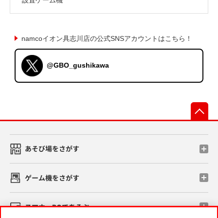
namcoイオン具志川店の公式SNSアカウントはこちら！
@GBO_gushikawa
先
あそび場をさがす
ゲーム機をさがす
スマホ・PCであそぶ