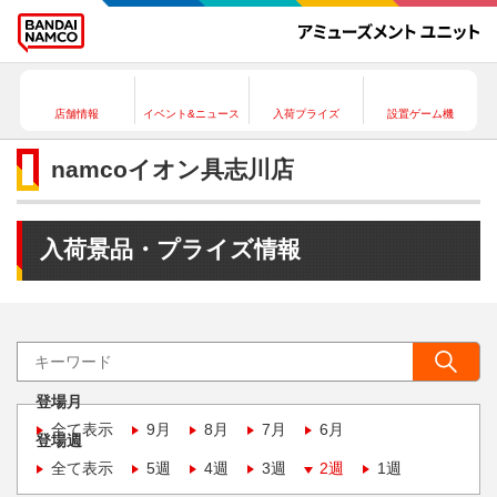
店舗情報
イベント&ニュース
入荷プライズ
設置ゲーム機
namcoイオン具志川店
入荷景品・プライズ情報
登場月
全て表示
9月
8月
7月
6月
登場週
全て表示
5週
4週
3週
2週
1週