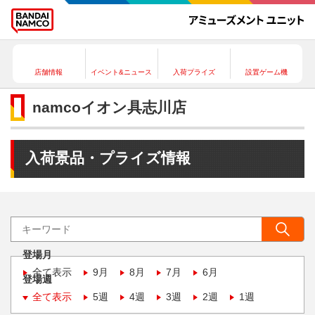
店舗情報
イベント&ニュース
入荷プライズ
設置ゲーム機
namcoイオン具志川店
入荷景品・プライズ情報
登場月
全て表示
9月
8月
7月
6月
登場週
全て表示
5週
4週
3週
2週
1週