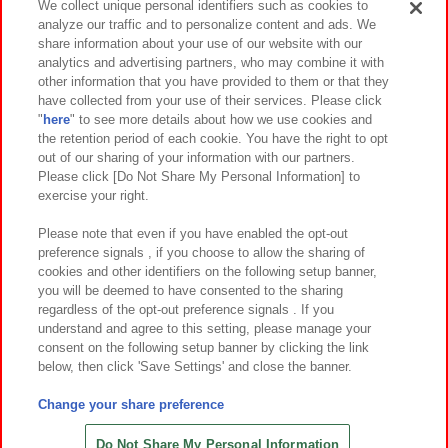
We collect unique personal identifiers such as cookies to
analyze our traffic and to personalize content and ads. We
イベント・キャンペーン
share information about your use of our website with our
analytics and advertising partners, who may combine it with
other information that you have provided to them or that they
have collected from your use of their services. Please click
"
here
" to see more details about how we use cookies and
関連会社
サステナビリティ
サイトポリシー
the retention period of each cookie. You have the right to opt
out of our sharing of your information with our partners.
プライバシーポリシー
ウェブアクセシビリティ方針と検証結果
Please click [Do Not Share My Personal Information] to
exercise your right.
お取引先さまとともに
食品のご提供について
カスタマーハラスメント対応方針
よくあるご質問・お問い合わせ
Please note that even if you have enabled the opt-out
preference signals , if you choose to allow the sharing of
cookies and other identifiers on the following setup banner,
you will be deemed to have consented to the sharing
regardless of the opt-out preference signals . If you
understand and agree to this setting, please manage your
consent on the following setup banner by clicking the link
below, then click 'Save Settings' and close the banner.
©Bandai Namco Amusement Inc.
©Bandai Namco Amusement Lab Inc.
Change your share preference
©Bandai Namco Experience Inc.
©HANAYASHIKI Co., Ltd. All Rights Reserved.
Do Not Share My Personal Information