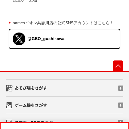
namcoイオン具志川店の公式SNSアカウントはこちら！
@GBO_gushikawa
先
あそび場をさがす
ゲーム機をさがす
スマホ・PCであそぶ