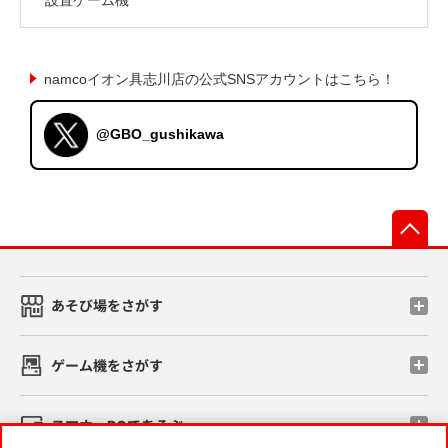
namcoイオン具志川店の公式SNSアカウントはこちら！
@GBO_gushikawa
先
あそび場をさがす
ゲーム機をさがす
スマホ・PCであそぶ