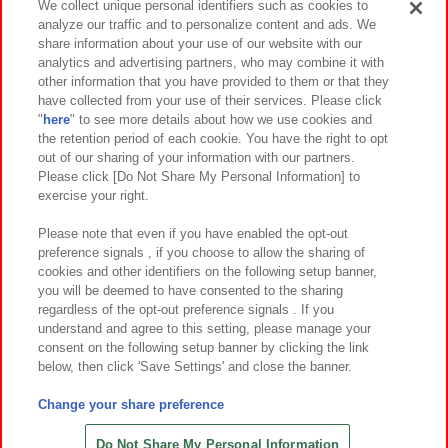
We collect unique personal identifiers such as cookies to
analyze our traffic and to personalize content and ads. We
イベント・キャンペーン
share information about your use of our website with our
analytics and advertising partners, who may combine it with
other information that you have provided to them or that they
have collected from your use of their services. Please click
"
here
" to see more details about how we use cookies and
関連会社
サステナビリティ
サイトポリシー
the retention period of each cookie. You have the right to opt
out of our sharing of your information with our partners.
プライバシーポリシー
ウェブアクセシビリティ方針と検証結果
Please click [Do Not Share My Personal Information] to
exercise your right.
お取引先さまとともに
食品のご提供について
カスタマーハラスメント対応方針
よくあるご質問・お問い合わせ
Please note that even if you have enabled the opt-out
preference signals , if you choose to allow the sharing of
cookies and other identifiers on the following setup banner,
you will be deemed to have consented to the sharing
regardless of the opt-out preference signals . If you
understand and agree to this setting, please manage your
consent on the following setup banner by clicking the link
below, then click 'Save Settings' and close the banner.
©Bandai Namco Amusement Inc.
©Bandai Namco Amusement Lab Inc.
Change your share preference
©Bandai Namco Experience Inc.
©HANAYASHIKI Co., Ltd. All Rights Reserved.
Do Not Share My Personal Information