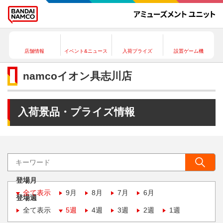
店舗情報
イベント&ニュース
入荷プライズ
設置ゲーム機
namcoイオン具志川店
入荷景品・プライズ情報
登場月
全て表示
9月
8月
7月
6月
登場週
全て表示
5週
4週
3週
2週
1週