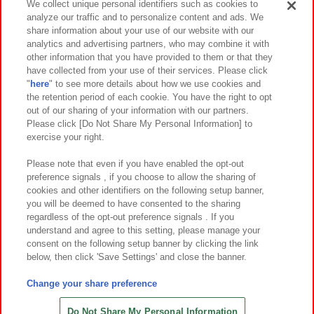
We collect unique personal identifiers such as cookies to
analyze our traffic and to personalize content and ads. We
イベント・キャンペーン
share information about your use of our website with our
analytics and advertising partners, who may combine it with
other information that you have provided to them or that they
have collected from your use of their services. Please click
"
here
" to see more details about how we use cookies and
関連会社
サステナビリティ
サイトポリシー
the retention period of each cookie. You have the right to opt
out of our sharing of your information with our partners.
プライバシーポリシー
ウェブアクセシビリティ方針と検証結果
Please click [Do Not Share My Personal Information] to
exercise your right.
お取引先さまとともに
食品のご提供について
カスタマーハラスメント対応方針
よくあるご質問・お問い合わせ
Please note that even if you have enabled the opt-out
preference signals , if you choose to allow the sharing of
cookies and other identifiers on the following setup banner,
you will be deemed to have consented to the sharing
regardless of the opt-out preference signals . If you
understand and agree to this setting, please manage your
consent on the following setup banner by clicking the link
below, then click 'Save Settings' and close the banner.
©Bandai Namco Amusement Inc.
©Bandai Namco Amusement Lab Inc.
Change your share preference
©Bandai Namco Experience Inc.
©HANAYASHIKI Co., Ltd. All Rights Reserved.
Do Not Share My Personal Information