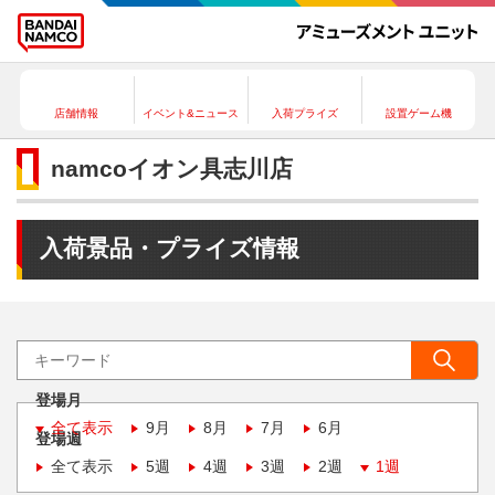
店舗情報
イベント&ニュース
入荷プライズ
設置ゲーム機
namcoイオン具志川店
入荷景品・プライズ情報
登場月
全て表示
9月
8月
7月
6月
登場週
全て表示
5週
4週
3週
2週
1週