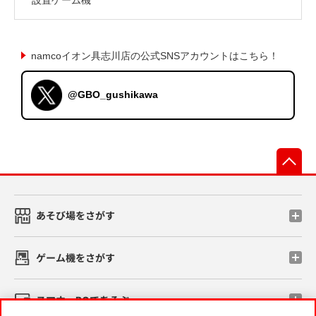
namcoイオン具志川店の公式SNSアカウントはこちら！
@GBO_gushikawa
先
あそび場をさがす
ゲーム機をさがす
スマホ・PCであそぶ